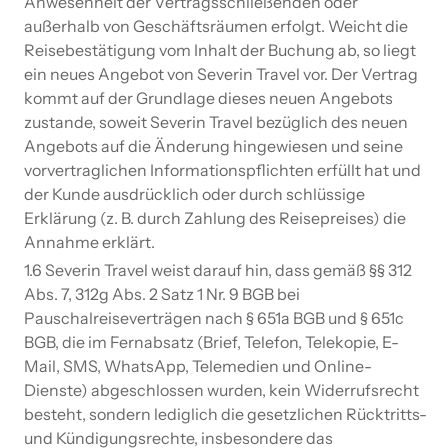
Anwesenheit der Vertragsschließenden oder
außerhalb von Geschäftsräumen erfolgt. Weicht die
Reisebestätigung vom Inhalt der Buchung ab, so liegt
ein neues Angebot von Severin Travel vor. Der Vertrag
kommt auf der Grundlage dieses neuen Angebots
zustande, soweit Severin Travel bezüglich des neuen
Angebots auf die Änderung hingewiesen und seine
vorvertraglichen Informationspflichten erfüllt hat und
der Kunde ausdrücklich oder durch schlüssige
Erklärung (z. B. durch Zahlung des Reisepreises) die
Annahme erklärt.
1.6 Severin Travel weist darauf hin, dass gemäß §§ 312
Abs. 7, 312g Abs. 2 Satz 1 Nr. 9 BGB bei
Pauschalreiseverträgen nach § 651a BGB und § 651c
BGB, die im Fernabsatz (Brief, Telefon, Telekopie, E-
Mail, SMS, WhatsApp, Telemedien und Online-
Dienste) abgeschlossen wurden, kein Widerrufsrecht
besteht, sondern lediglich die gesetzlichen Rücktritts-
und Kündigungsrechte, insbesondere das