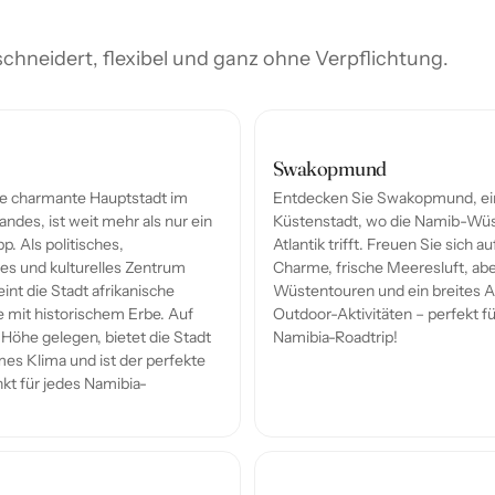
schneidert, flexibel und ganz ohne Verpflichtung.
Swakopmund
e charmante Hauptstadt im
Entdecken Sie Swakopmund, ei
ndes, ist weit mehr als nur ein
Küstenstadt, wo die Namib-Wüs
. Als politisches,
Atlantik trifft. Freuen Sie sich a
hes und kulturelles Zentrum
Charme, frische Meeresluft, ab
int die Stadt afrikanische
Wüstentouren und ein breites 
 mit historischem Erbe. Auf
Outdoor-Aktivitäten – perfekt f
Höhe gelegen, bietet die Stadt
Namibia-Roadtrip!
es Klima und ist der perfekte
t für jedes Namibia-