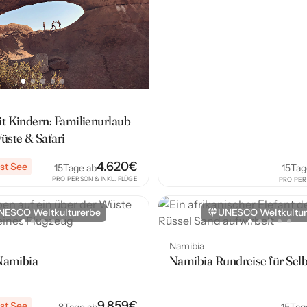
t Kindern: Familienurlaub
üste & Safari
4.620
€
st See
15
Tage ab
15
Tag
PRO PERSON & INKL. FLÜGE
PRO PER
NESCO Weltkulturerbe
UNESCO Weltkultur
Namibia
 Namibia
Namibia Rundreise für Selb
9.859
€
st See
8
Tage ab