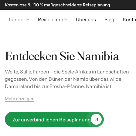
Kostenlose & 100 % maßgeschneiderte Reiseplanung
Länder
Reisepläne
Über uns
Blog
Konta
Entdecken Sie Namibia
Weite, Stille, Farben – die Seele Afrikas in Landschaften
gegossen. Von den Dünen der Namib über das wilde
Damaraland bis zur Etosha-Pfanne: Namibia ist
spektakulär, fotografisch und voller Kontraste.
Mehr anzeigen
Zur unverbindlichen Reiseplanung