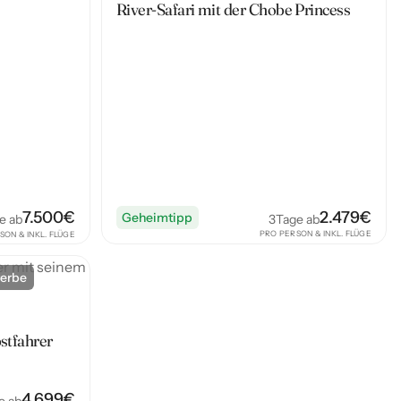
River-Safari mit der Chobe Princess
2.479
€
7.500
€
Geheimtipp
3
Tage ab
e ab
PRO PERSON & INKL. FLÜGE
SON & INKL. FLÜGE
erbe
stfahrer
4.699
€