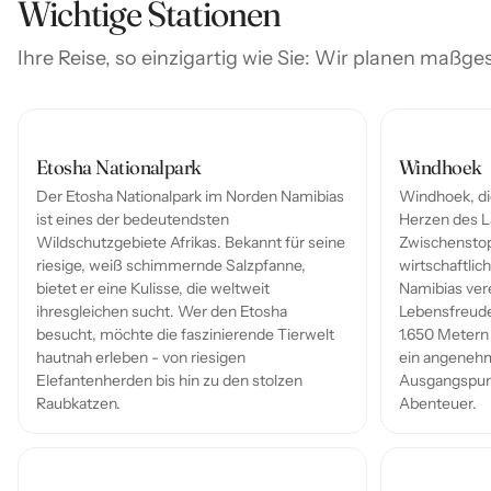
Wichtige Stationen
Ihre Reise, so einzigartig wie Sie: Wir planen maßge
Etosha Nationalpark
Windhoek
Der Etosha Nationalpark im Norden Namibias
Windhoek, di
ist eines der bedeutendsten
Herzen des La
Wildschutzgebiete Afrikas. Bekannt für seine
Zwischenstopp
riesige, weiß schimmernde Salzpfanne,
wirtschaftlic
bietet er eine Kulisse, die weltweit
Namibias vere
ihresgleichen sucht. Wer den Etosha
Lebensfreude
besucht, möchte die faszinierende Tierwelt
1.650 Metern 
hautnah erleben - von riesigen
ein angenehm
Elefantenherden bis hin zu den stolzen
Ausgangspunk
Raubkatzen.
Abenteuer.