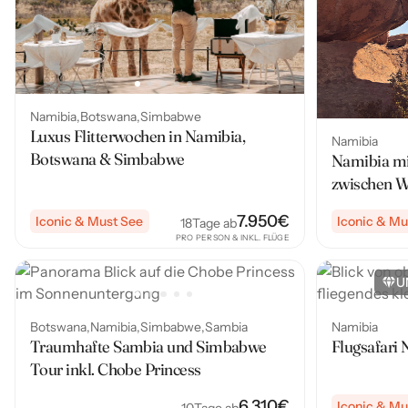
Namibia
Botswana
Simbabwe
Luxus Flitterwochen in Namibia,
Namibia
Botswana & Simbabwe
Namibia mi
zwischen W
7.950
€
Iconic & Must See
Iconic & Mu
18
Tage ab
PRO PERSON & INKL. FLÜGE
U
Botswana
Namibia
Simbabwe
Sambia
Namibia
Traumhafte Sambia und Simbabwe
Flugsafari
Tour inkl. Chobe Princess
6.310
€
Iconic & Mu