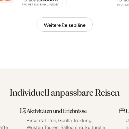
15
Tag
PRO PERSON & INKL. FLÜGE
PRO PER
Weitere Reisepläne
Individuell anpassbare Reisen
Aktivitäten und Erlebnisse
U
Pirschfahrten, Gorilla Trekking,
Ü
afte
Wüsten Touren, Ballooning, kulturelle
n