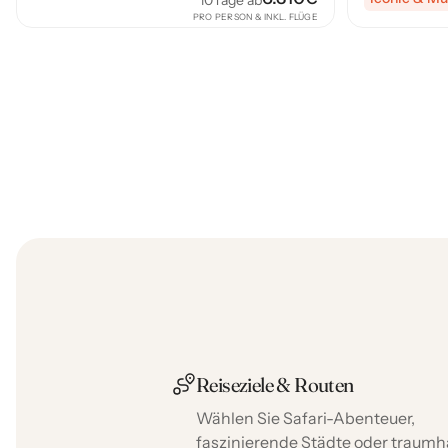
10
Tage ab
PRO PERSON & INKL. FLÜGE
Reiseziele & Routen
Wählen Sie Safari-Abenteuer,
faszinierende Städte oder traumh