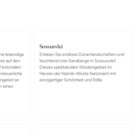
Sossusvlei
ne lebendige
Erleben Sie endlose Dünenlandschaften und
te auf den
leuchtend rote Sandberge in Sossusvlei!
uf kolonialen
Dieses spektakuläre Wüstengebiet im
enteuerliche
Herzen der Namib-Wüste fastziniert mit
Angebot an
einzigartiger Schönheit und Stille.
ür einen