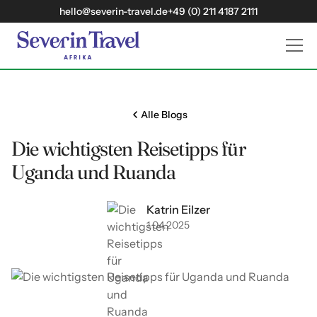
hello@severin-travel.de
+49 (0) 211 4187 2111
Alle Blogs
Die wichtigsten Reisetipps für
Uganda und Ruanda
Katrin Eilzer
1
04
2025