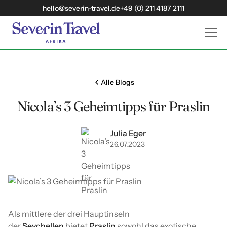
hello@severin-travel.de
+49 (0) 211 4187 2111
Alle Blogs
Nicola’s 3 Geheimtipps für Praslin
Julia Eger
26
07
2023
Als mittlere der drei Hauptinseln
der
Seychellen
bietet
Praslin
sowohl das exotische