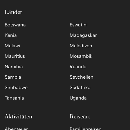
Länder
Botswana
Eswatini
Kenia
Madagaskar
Malawi
Malediven
Mauritius
Mosambik
Namibia
Ruanda
Sambia
Seychellen
Simbabwe
Südafrika
Tansania
Uganda
Aktivitäten
Reiseart
Abenteuer
Familienreisen