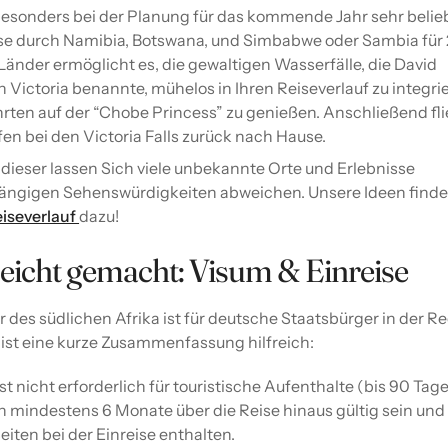
besonders bei der Planung für das kommende Jahr sehr belieb
ise durch Namibia, Botswana, und Simbabwe oder Sambia für
 Länder ermöglicht es, die gewaltigen Wasserfälle, die David
 Victoria benannte, mühelos in Ihren Reiseverlauf zu integri
rten auf der “Chobe Princess” zu genießen. Anschließend fl
n bei den Victoria Falls zurück nach Hause.
 dieser lassen Sich viele unbekannte Orte und Erlebnisse
gängigen Sehenswürdigkeiten abweichen. Unsere Ideen finde
eiseverlauf
dazu!
leicht gemacht: Visum & Einreise
r des südlichen Afrika ist für deutsche Staatsbürger in der R
ist eine kurze Zusammenfassung hilfreich:
ist nicht erforderlich für touristische Aufenthalte (bis 90 Tage
 mindestens 6 Monate über die Reise hinaus gültig sein und
eiten bei der Einreise enthalten.