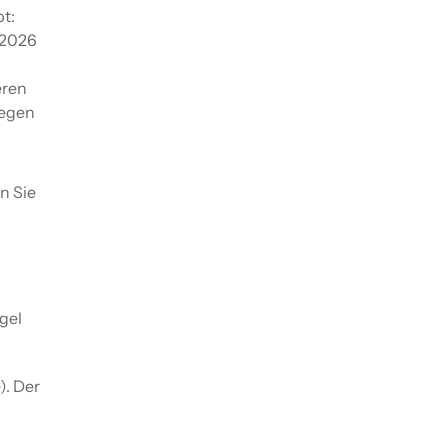
t:
 2026
eren
iegen
n Sie
egel
). Der