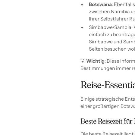
Botswana
: Ebenfall
zwischen Namibia un
Ihrer Selbstfahrer R
Simbabwe/Sambia: Vi
einfach zu beantrag
Simbabwe und Sambia
Seiten besuchen wol
💡
Wichtig
: Diese Inform
Bestimmungen immer rech
Reise-Essentia
Einige strategische En
einer großartigen
Botsw
Beste Reisezeit f
Die beste Reisezeit liegt