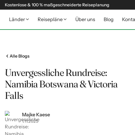
Kostenlose & 100 % maßgeschneiderte Reiseplanung
Länder
Reisepläne
Über uns
Blog
Konta
Alle Blogs
Unvergessliche Rundreise:
Namibia Botswana & Victoria
Falls
Majke Kaese
1
11
2025