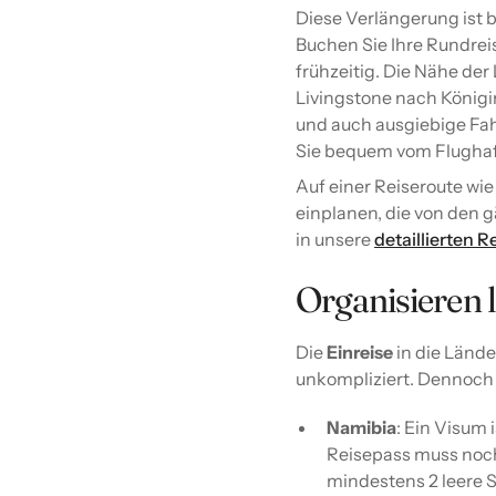
Diese Verlängerung ist 
Buchen Sie Ihre Rundre
frühzeitig. Die Nähe der
Livingstone nach Königin
und auch ausgiebige Fah
Sie bequem vom Flughafe
Auf einer Reiseroute wie
einplanen, die von den 
in unsere
detaillierten R
Organisieren 
Die
Einreise
in die Lände
unkompliziert. Dennoch 
Namibia
: Ein Visum 
Reisepass muss noch
mindestens 2 leere S