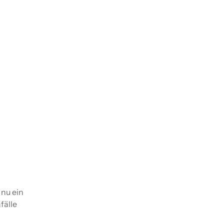
 nu ein
fälle