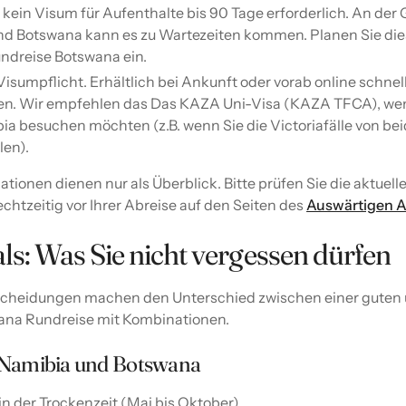
s kein Visum für Aufenthalte bis 90 Tage erforderlich. An der
d Botswana kann es zu Wartezeiten kommen. Planen Sie die
undreise Botswana ein.
sumpflicht. Erhältlich bei Ankunft oder vorab online schnel
en. Wir empfehlen das Das KAZA Uni-Visa (KAZA TFCA), we
 besuchen möchten (z.B. wenn Sie die Victoriafälle von be
len).
ationen dienen nur als Überblick. Bitte prüfen Sie die aktuell
tzeitig vor Ihrer Abreise auf den Seiten des
Auswärtigen 
ls: Was Sie nicht vergessen dürfen
tscheidungen machen den Unterschied zwischen einer guten
ana Rundreise mit Kombinationen.
ür Namibia und Botswana
 in der Trockenzeit (Mai bis Oktober).