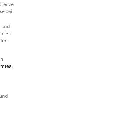
 Grenze
se bei
l und
nn Sie
iden
en
Amtes.
 und