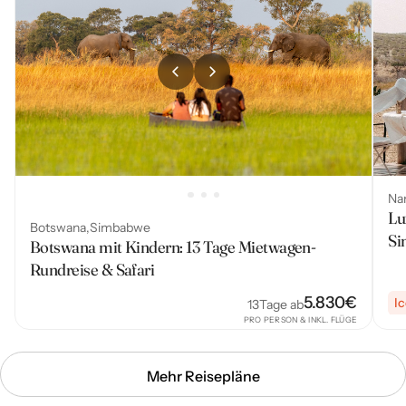
Na
Lu
Botswana
Simbabwe
Si
Botswana mit Kindern: 13 Tage Mietwagen-
Rundreise & Safari
5.830
€
I
13
Tage ab
PRO PERSON & INKL. FLÜGE
Mehr Reisepläne