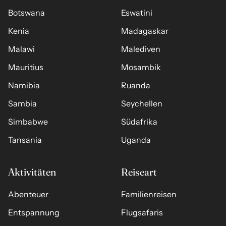
Botswana
Eswatini
Kenia
Madagaskar
Malawi
Malediven
Mauritius
Mosambik
Namibia
Ruanda
Sambia
Seychellen
Simbabwe
Südafrika
Tansania
Uganda
Aktivitäten
Reiseart
Abenteuer
Familienreisen
Entspannung
Flugsafaris