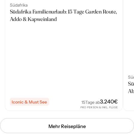
Südafrika
Südafrika Familienurlaub: 15 Tage Garden Route,
Addo & Kapweinland
Süd
Sü
Ab
3.240
€
Iconic & Must See
15
Tage ab
PRO PERSON & INKL. FLÜGE
Mehr Reisepläne