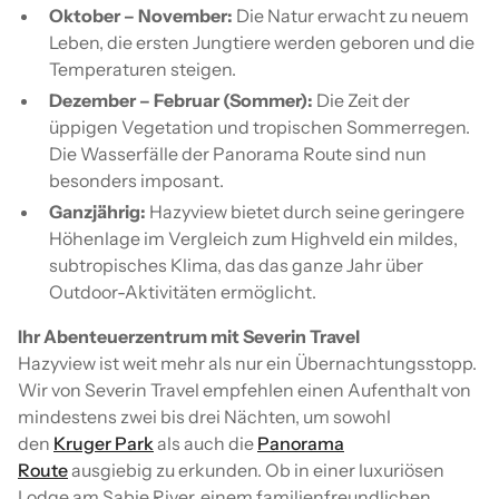
Oktober – November:
Die Natur erwacht zu neuem
Leben, die ersten Jungtiere werden geboren und die
Temperaturen steigen.
Dezember – Februar (Sommer):
Die Zeit der
üppigen Vegetation und tropischen Sommerregen.
Die Wasserfälle der Panorama Route sind nun
besonders imposant.
Ganzjährig:
Hazyview bietet durch seine geringere
Höhenlage im Vergleich zum Highveld ein mildes,
subtropisches Klima, das das ganze Jahr über
Outdoor-Aktivitäten ermöglicht.
Ihr Abenteuerzentrum mit Severin Travel
Hazyview ist weit mehr als nur ein Übernachtungsstopp.
Wir von Severin Travel empfehlen einen Aufenthalt von
mindestens zwei bis drei Nächten, um sowohl
den
Kruger Park
als auch die
Panorama
Route
ausgiebig zu erkunden. Ob in einer luxuriösen
Lodge am Sabie River, einem familienfreundlichen