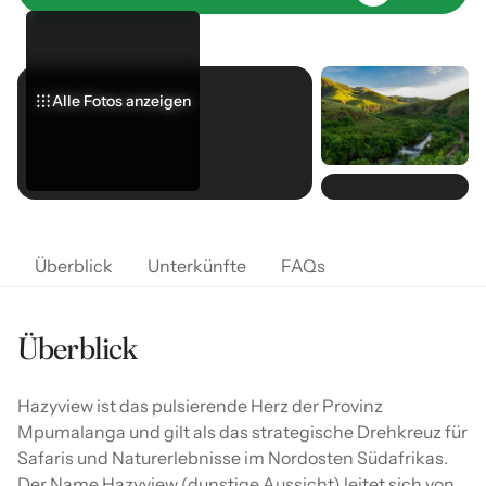
Alle Fotos anzeigen
Alle Fotos anzeigen
Alle Fotos anzeigen
Überblick
Unterkünfte
FAQs
Überblick
Hazyview ist das pulsierende Herz der Provinz
Mpumalanga und gilt als das strategische Drehkreuz für
Safaris und Naturerlebnisse im Nordosten Südafrikas.
Der Name Hazyview (dunstige Aussicht) leitet sich von