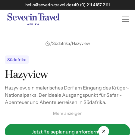
hello@severin-travel.de
+49 (0) 211 4187 2111
/
/
Südafrika
Hazyview
Südafrika
Hazyview
Hazyview, ein malerisches Dorf am Eingang des Krüger-
Nationalparks. Der ideale Ausgangspunkt für Safari-
Abenteuer und Abenteuerreisen in Südafrika.
Mehr anzeigen
Jetzt Reiseplanung anfordern