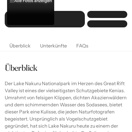
Alle Fotos anzeigen
Alle Fotos anzeigen
Alle Fotos anzeigen
Überblick
Unterkünfte
FAQs
Überblick
Der Lake Nakuru Nationalpark im Herzen des Great Rift
Valley ist eines der vielseitigsten Schutzgebiete Kenias.
Umrahmt von felsigen Klippen, dichten Akazienwäldern
und dem schimmernden Wasser des Sodasees, bietet
dieser Park eine Kulisse, die jeden Naturfotografen
begeistert. Ursprünglich als Vogelschutzgebiet
gegründet, hat sich Lake Nakuru heute zu einem der