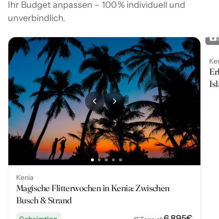
Ihr Budget anpassen – 100 % individuell und
unverbindlich.
Ke
Er
Is
Kenia
Magische Flitterwochen in Kenia: Zwischen
Busch & Strand
6.895
€
Geheimtipp