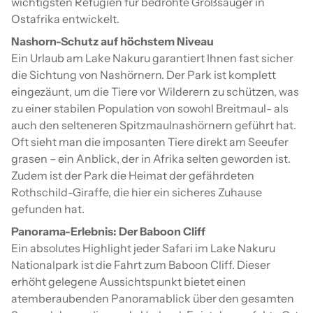
wichtigsten Refugien für bedrohte Großsäuger in
Ostafrika entwickelt.
Nashorn-Schutz auf höchstem Niveau
Ein Urlaub am Lake Nakuru garantiert Ihnen fast sicher
die Sichtung von Nashörnern. Der Park ist komplett
eingezäunt, um die Tiere vor Wilderern zu schützen, was
zu einer stabilen Population von sowohl Breitmaul- als
auch den selteneren Spitzmaulnashörnern geführt hat.
Oft sieht man die imposanten Tiere direkt am Seeufer
grasen – ein Anblick, der in Afrika selten geworden ist.
Zudem ist der Park die Heimat der gefährdeten
Rothschild-Giraffe, die hier ein sicheres Zuhause
gefunden hat.
Panorama-Erlebnis: Der Baboon Cliff
Ein absolutes Highlight jeder Safari im Lake Nakuru
Nationalpark ist die Fahrt zum Baboon Cliff. Dieser
erhöht gelegene Aussichtspunkt bietet einen
atemberaubenden Panoramablick über den gesamten