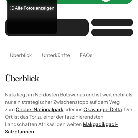
Alle Fotos anzeigen
Alle Fotos anzeigen
Alle Fotos anzeigen
Überblick
Unterkünfte
FAQs
Überblick
Nata liegt im Nordosten Botswanas und ist weit mehr als
nur ein strategischer Zwischenstopp auf dem Weg
zum
Chobe-Nationalpark
oder ins
Okavango-Delta
. Der
Ort ist das Tor zu einer der faszinierendsten
Landschaften Afrikas: den weiten
Makgadikgadi-
Salzpfannen
.