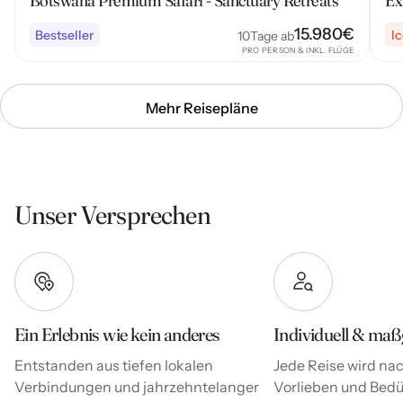
Ex
Botswana Premium Safari - Sanctuary Retreats
15.980
€
Bestseller
I
10
Tage ab
PRO PERSON & INKL. FLÜGE
Mehr Reisepläne
Unser Versprechen
Ein Erlebnis wie kein anderes
Individuell & maß
Entstanden aus tiefen lokalen
Jede Reise wird nac
Verbindungen und jahrzehntelanger
Vorlieben und Bedür