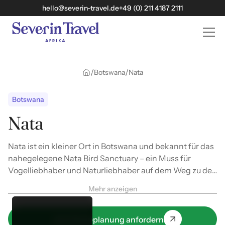
hello@severin-travel.de
+49 (0) 211 4187 2111
/
/
Botswana
Nata
Botswana
Nata
Nata ist ein kleiner Ort in Botswana und bekannt für das
nahegelegene Nata Bird Sanctuary – ein Muss für
Vogelliebhaber und Naturliebhaber auf dem Weg zu den
Makgadikgadi-Salzpfannen.
Mehr anzeigen
Jetzt Reiseplanung anfordern