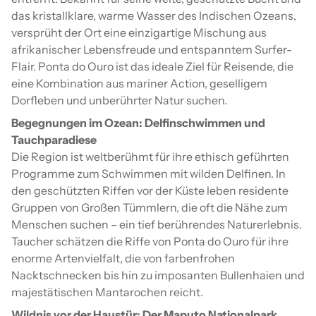
das kristallklare, warme Wasser des Indischen Ozeans,
versprüht der Ort eine einzigartige Mischung aus
afrikanischer Lebensfreude und entspanntem Surfer-
Flair. Ponta do Ouro ist das ideale Ziel für Reisende, die
eine Kombination aus mariner Action, geselligem
Dorfleben und unberührter Natur suchen.
Begegnungen im Ozean: Delfinschwimmen und
Tauchparadiese
Die Region ist weltberühmt für ihre ethisch geführten
Programme zum Schwimmen mit wilden Delfinen. In
den geschützten Riffen vor der Küste leben residente
Gruppen von Großen Tümmlern, die oft die Nähe zum
Menschen suchen – ein tief berührendes Naturerlebnis.
Taucher schätzen die Riffe von Ponta do Ouro für ihre
enorme Artenvielfalt, die von farbenfrohen
Nacktschnecken bis hin zu imposanten Bullenhaien und
majestätischen Mantarochen reicht.
Wildnis vor der Haustür: Der Maputo Nationalpark