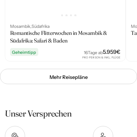
Mosambik
Südafrika
Mo
Romantische Flitterwochen in Mosambik &
Ta
Südafrika: Safari & Baden
5.959
€
Geheimtipp
16
Tage ab
PRO PERSON & INKL. FLÜGE
Mehr Reisepläne
Unser Versprechen