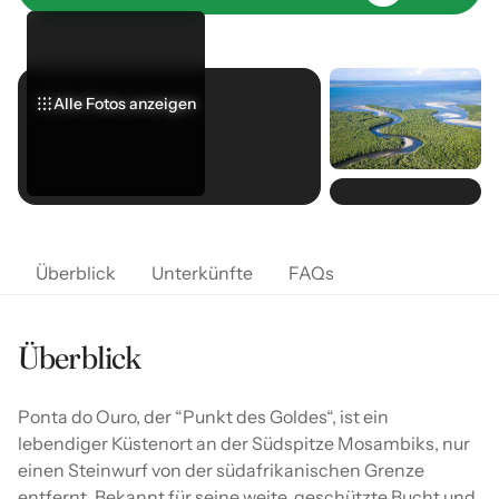
Alle Fotos anzeigen
Alle Fotos anzeigen
Alle Fotos anzeigen
Überblick
Unterkünfte
FAQs
Überblick
Ponta do Ouro, der “Punkt des Goldes“, ist ein
lebendiger Küstenort an der Südspitze Mosambiks, nur
einen Steinwurf von der südafrikanischen Grenze
entfernt. Bekannt für seine weite, geschützte Bucht und