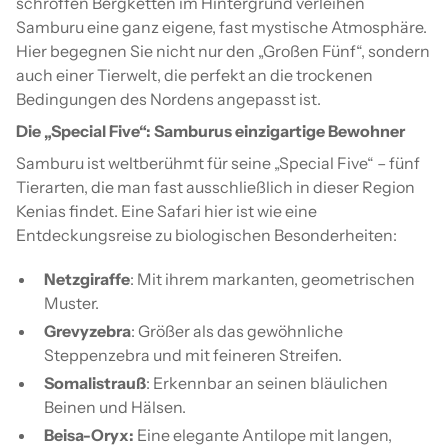
schroffen Bergketten im Hintergrund verleihen
Samburu eine ganz eigene, fast mystische Atmosphäre.
Hier begegnen Sie nicht nur den „Großen Fünf“, sondern
auch einer Tierwelt, die perfekt an die trockenen
Bedingungen des Nordens angepasst ist.
Die „Special Five“: Samburus einzigartige Bewohner
Samburu ist weltberühmt für seine „Special Five“ – fünf
Tierarten, die man fast ausschließlich in dieser Region
Kenias findet. Eine Safari hier ist wie eine
Entdeckungsreise zu biologischen Besonderheiten:
Netzgiraffe
: Mit ihrem markanten, geometrischen
Muster.
Grevyzebra
: Größer als das gewöhnliche
Steppenzebra und mit feineren Streifen.
Somalistrauß
: Erkennbar an seinen bläulichen
Beinen und Hälsen.
Beisa-Oryx:
Eine elegante Antilope mit langen,