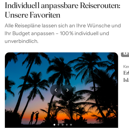
wasserreiche
Maasai
Maraoder Entspannung an der
Individuell anpassbare Reiserouten:
Küste bei
Diani Beach
an.
Unsere Favoriten
Alle Reisepläne lassen sich an Ihre Wünsche und
Ihr Budget anpassen – 100 % individuell und
unverbindlich.
Ke
Er
Is