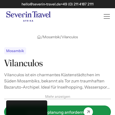
hello@severin-travel.de
+49 (0) 211 4187 2111
/
/
Mosambik
Vilanculos
Mosambik
Vilanculos
Vilanculos ist ein charmantes Küstenstädtchen im
Süden Mosambiks, bekannt als Tor zum traumhaften
Bazaruto-Archipel. Ideal für Inselhopping, Wassersport
und Entspannung am Indischen Ozean.
Mehr anzeigen
Jetzt Reiseplanung anfordern