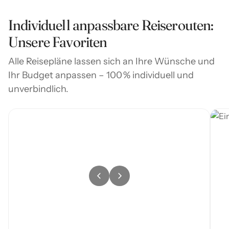
Sanddünen und Lagunen. Die Inseln sind nur per Boot
bekannt für farbenfrohe Korallen, Schildkröten, Rochen,
von Vilanculos aus erreichbar.
• Bootstouren bei Sonnenauf- oder untergang
Riffhaie und gelegentlich sogar Dugongs.
Individuell anpassbare Reiserouten:
Die Stadt Vilanculos liegt wenige Kilometer
• Marktbesuche, lokale Küche, Dorfspaziergänge
Unsere Favoriten
landeinwärts von der Bucht.
Alle Reisepläne lassen sich an Ihre Wünsche und
Ihr Budget anpassen – 100 % individuell und
unverbindlich.