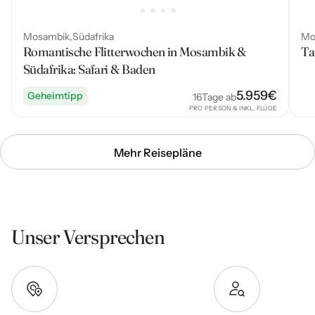
Mosambik
Südafrika
Mo
Romantische Flitterwochen in Mosambik &
Ta
Südafrika: Safari & Baden
5.959
€
Geheimtipp
16
Tage ab
PRO PERSON & INKL. FLÜGE
Mehr Reisepläne
Unser Versprechen