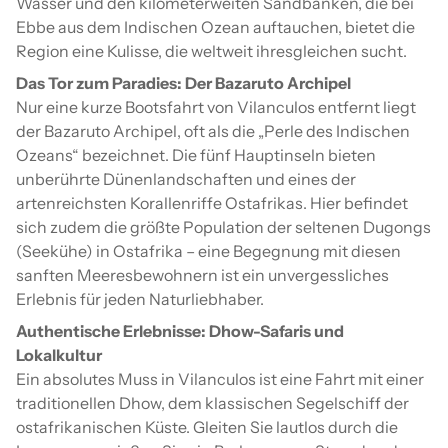
Wasser und den kilometerweiten Sandbänken, die bei
Ebbe aus dem Indischen Ozean auftauchen, bietet die
Region eine Kulisse, die weltweit ihresgleichen sucht.
Das Tor zum Paradies: Der Bazaruto Archipel
Nur eine kurze Bootsfahrt von Vilanculos entfernt liegt
der Bazaruto Archipel, oft als die „Perle des Indischen
Ozeans“ bezeichnet. Die fünf Hauptinseln bieten
unberührte Dünenlandschaften und eines der
artenreichsten Korallenriffe Ostafrikas. Hier befindet
sich zudem die größte Population der seltenen Dugongs
(Seekühe) in Ostafrika – eine Begegnung mit diesen
sanften Meeresbewohnern ist ein unvergessliches
Erlebnis für jeden Naturliebhaber.
Authentische Erlebnisse: Dhow-Safaris und
Lokalkultur
Ein absolutes Muss in Vilanculos ist eine Fahrt mit einer
traditionellen Dhow, dem klassischen Segelschiff der
ostafrikanischen Küste. Gleiten Sie lautlos durch die