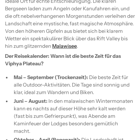
ideale Ort für echte Entschleunigung. Die klaren
Bergseen laden zum Angeln oder Kanufahren ein, und
die oft nebelverhangenen Morgenstunden verleihen der
Landschaft eine mystische, fast magische Atmosphäre.
Von den höheren Gipfeln aus bietet sich bei klarem
Wetter ein spektakulärer Blick über das Rift Valley bis
hin zum glitzernden
Malawisee
.
Der Reisekalender: Wann ist die beste Zeit für das
Viphya Plateau?
Mai – September (Trockenzeit):
Die beste Zeit für
alle Outdoor-Aktivitäten. Die Tage sind sonnig und
klar, ideal zum Wandern und Biken.
Juni – August:
In den malawischen Wintermonaten
kann es nachts auf dieser Höhe sehr kalt werden
(fast bis zum Gefrierpunkt), was Abende am
Kaminfeuer der Lodges besonders gemütlich
macht.
Oktober – April (Regenzeit):
Die Landschaft ist