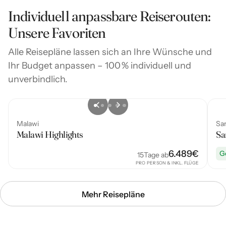
geeignet. Sprechen Sie uns gerne an, für eine
Individuell anpassbare Reiserouten:
individuelle Planung!
Unsere Favoriten
Alle Reisepläne lassen sich an Ihre Wünsche und
Ihr Budget anpassen – 100 % individuell und
unverbindlich.
Malawi
Sa
Malawi Highlights
Sa
6.489
€
G
15
Tage ab
PRO PERSON & INKL. FLÜGE
Mehr Reisepläne