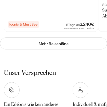
Süd
Sü
Ab
3.240
€
Iconic & Must See
15
Tage ab
PRO PERSON & INKL. FLÜGE
Mehr Reisepläne
Unser Versprechen
Ein Erlebnis wie kein anderes
Individuell & maß