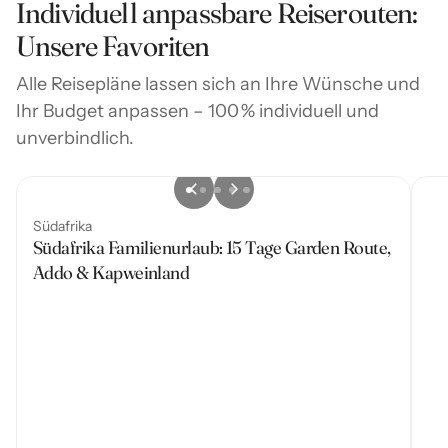
Anforderungen an Ihre Reise stellen, sprechen Sie uns
Individuell anpassbare Reiserouten:
So können Sie sich ganz auf das Erlebnis konzentrieren
unvergessliches Reiseerlebnis für Groß und Klein zu
gerne an. Wir prüfen individuell, was möglich ist, und
– wir kümmern uns um den Rest.
gestalten.
Unsere Favoriten
beraten Sie persönlich, um gemeinsam eine passende
Lösung zu finden.
Alle Reisepläne lassen sich an Ihre Wünsche und
Ihr Budget anpassen – 100 % individuell und
unverbindlich.
Südafrika
Südafrika Familienurlaub: 15 Tage Garden Route,
Addo & Kapweinland