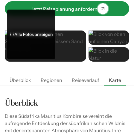
Jetzt Reiseplanung anfordern
Alle Fotos anzeigen
Alle Fotos anzeigen
Alle Fotos anzeigen
Überblick
Regionen
Reiseverlauf
Karte
U
Überblick
Diese Südafrika Mauritius Kombireise vereint die
aufregende Entdeckung der südafrikanischen Wildnis
mit der entspannten Atmosphäre von Mauritius. Ihre