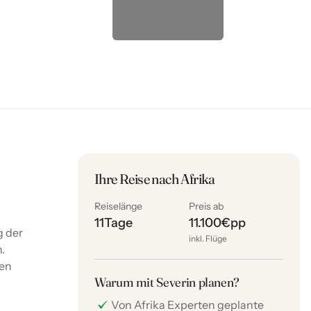
Ihre Reise nach Afrika
Reiselänge
Preis ab
11
Tage
11.100
€
pp
g der
inkl. Flüge
.
ten
Warum mit Severin planen?
Von Afrika Experten geplante