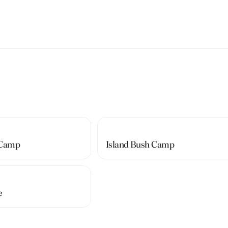
 Camp
Island Bush Camp
e