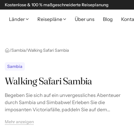
Kostenlose & 100 % maßgeschneiderte Reiseplanung
Länder
Reisepläne
Über uns
Blog
Konta
/
Sambia
/
Walking Safari Sambia
Sambia
Walking Safari Sambia
Begeben Sie sich auf ein unvergessliches Abenteuer
durch Sambia und Simbabwe! Erleben Sie die
imposanten Victoriafälle, paddeln Sie auf dem
Sambesi, begegnen Sie faszinierenden Wildtieren im
Mehr anzeigen
Hwange- und Matobo-Nationalpark und tauchen Sie in
die Geschichte der Großen Simbabwe-Ruinen ein.