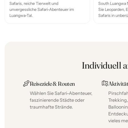
Safaris, reiche Tierwelt und
South Luangwa N
unvergessliche Safari-Abenteuer im
Sie Leoparden, 
Luangwa-Tal.
Safaris in unber
Individuell 
Reiseziele & Routen
Aktivitä
Wählen Sie Safari-Abenteuer,
Pirschfah
faszinierende Städte oder
Trekking
traumhafte Strände.
Balloonin
Entdeck
vieles me