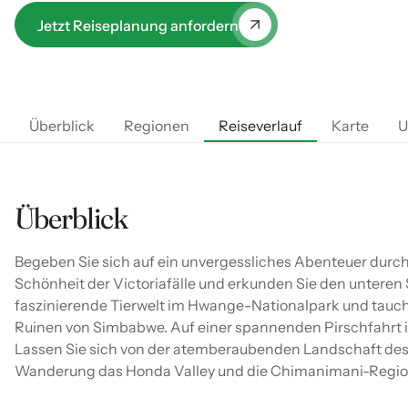
Naturfreunde erwartet eine atemberaubende
Jetzt Reiseplanung anfordern
Wanderung durch das Honda Valley bis zur
Chimanimani-Region – eine perfekte Mischung aus
Kultur, Safari und Landschaftserlebnis.
Überblick
Regionen
Reiseverlauf
Karte
U
Überblick
Begeben Sie sich auf ein unvergessliches Abenteuer dur
Schönheit der Victoriafälle und erkunden Sie den unteren
faszinierende Tierwelt im Hwange-Nationalpark und tauche
Ruinen von Simbabwe. Auf einer spannenden Pirschfahrt 
Lassen Sie sich von der atemberaubenden Landschaft des
Wanderung das Honda Valley und die Chimanimani-Regio