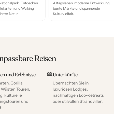
ationalpark. Entdecken
Alltagsleben, moderne Entwicklung,
Elefanten und Walking
bunte Märkte und spannende
ührter Natur.
Kulturvielfalt.
anpassbare Reisen
ten und Erlebnisse
Unterkünfte
rten, Gorilla
Übernachten Sie in
, Wüsten Touren,
luxuriösen Lodges,
g, kulturelle
nachhaltigen Eco-Retreats
ungstouren und
oder stilvollen Strandvillen.
hr.