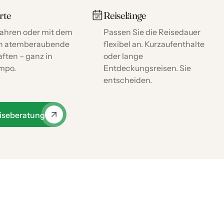
rte
Reiselänge
 fahren oder mit dem
Passen Sie die Reisedauer
ch atemberaubende
flexibel an. Kurzaufenthalte
ften – ganz in
oder lange
mpo.
Entdeckungsreisen. Sie
entscheiden.
iseberatung