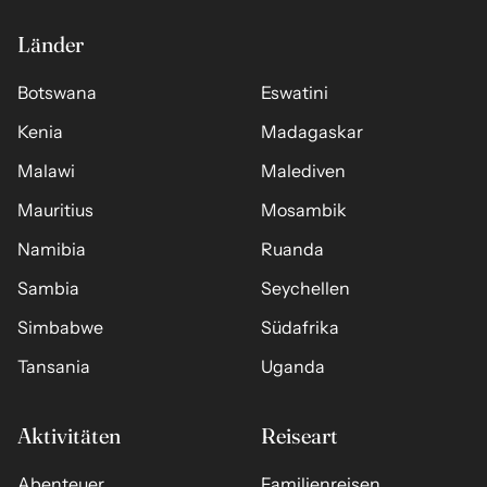
Länder
Botswana
Eswatini
Kenia
Madagaskar
Malawi
Malediven
Mauritius
Mosambik
Namibia
Ruanda
Sambia
Seychellen
Simbabwe
Südafrika
Tansania
Uganda
Aktivitäten
Reiseart
Abenteuer
Familienreisen