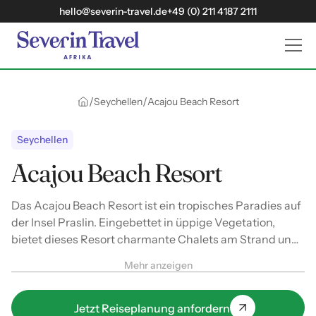
hello@severin-travel.de
+49 (0) 211 4187 2111
/
/
Seychellen
Acajou Beach Resort
Seychellen
Acajou Beach Resort
Das Acajou Beach Resort ist ein tropisches Paradies auf
der Insel Praslin. Eingebettet in üppige Vegetation,
bietet dieses Resort charmante Chalets am Strand und
einen atemberaubenden Blick auf das kristallklare
Mehr anzeigen
Wasser.
Jetzt Reiseplanung anfordern