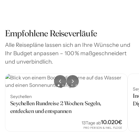
Empfohlene Reiseverläufe
Alle Reisepläne lassen sich an Ihre Wünsche und
Ihr Budget anpassen – 100 % maßgeschneidert
und unverbindlich.
Se
In
Seychellen
Seychellen Rundreise 2 Wochen: Segeln,
Di
entdecken und entspannen
10.020
€
13
Tage ab
PRO PERSON & INKL. FLÜGE