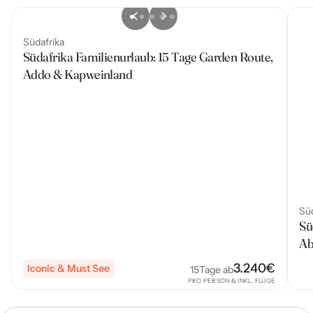
Südafrika
Südafrika Familienurlaub: 15 Tage Garden Route,
Addo & Kapweinland
Süd
Sü
Ab
3.240
€
Iconic & Must See
15
Tage ab
PRO PERSON & INKL. FLÜGE