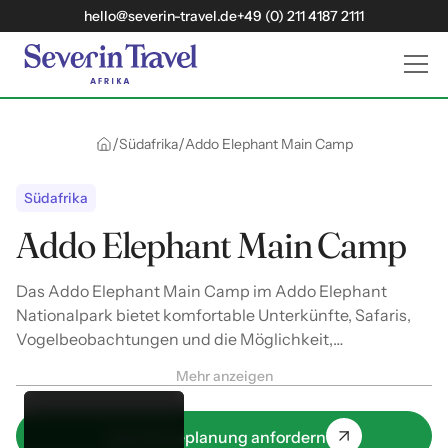
hello@severin-travel.de
+49 (0) 211 4187 2111
/
/
Südafrika
Addo Elephant Main Camp
Südafrika
Addo Elephant Main Camp
Das Addo Elephant Main Camp im Addo Elephant
Nationalpark bietet komfortable Unterkünfte, Safaris,
Vogelbeobachtungen und die Möglichkeit,
beeindruckende Elefanten aus nächster Nähe zu
Mehr anzeigen
erleben.
Jetzt Reiseplanung anfordern