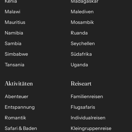
Kenia
Madagaskar
Malawi
Malediven
Mauritius
Mosambik
Namibia
Ruanda
Sambia
Seychellen
Simbabwe
Südafrika
Tansania
Uganda
Aktivitäten
Reiseart
Abenteuer
Familienreisen
Entspannung
Flugsafaris
Romantik
Individualreisen
Safari & Baden
Kleingruppenreise