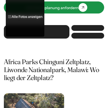
komfortablen Zelten übernachten, die mit
grundlegenden Annehmlichkeiten ausgestattet sind.
Jetzt Reiseplanung anfordern
Alle Fotos anzeigen
Alle Fotos anzeigen
Alle Fotos anzeigen
Africa Parks Chinguni Zeltplatz,
Liwonde Nationalpark, Malawi: Wo
liegt der Zeltplatz?