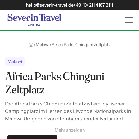
hello@severin-travel.de
+49 (0) 211 4187 2111
/
/
Malawi
Africa Parks Chinguni Zeltplatz
Malawi
Africa Parks Chinguni
Zeltplatz
Der Africa Parks Chinguni Zeltplatz ist ein idyllischer
Campingplatz im Herzen des Liwonde Nationalparks in
Malawi. Umgeben von atemberaubender Natur und
einer reichen Tierwelt, bietet dieser Zeltplatz eine
Mehr anzeigen
authentische Safari-Erfahrung. Die Gäste können in