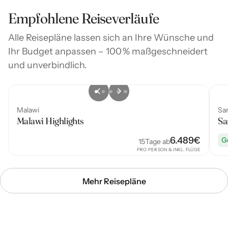
Empfohlene Reiseverläufe
Alle Reisepläne lassen sich an Ihre Wünsche und
Ihr Budget anpassen – 100 % maßgeschneidert
und unverbindlich.
Malawi
Sa
Malawi Highlights
Sa
6.489
€
G
15
Tage ab
PRO PERSON & INKL. FLÜGE
Mehr Reisepläne