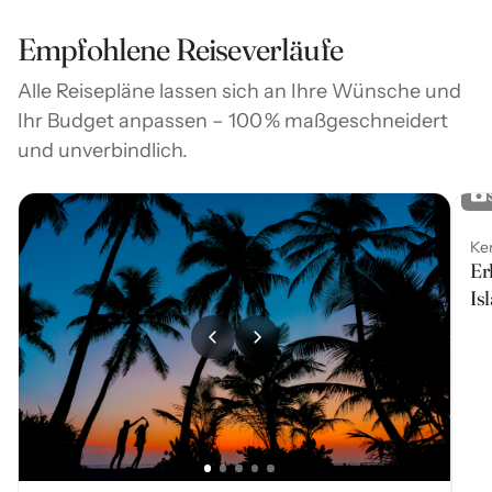
Empfohlene Reiseverläufe
Alle Reisepläne lassen sich an Ihre Wünsche und
Ihr Budget anpassen – 100 % maßgeschneidert
und unverbindlich.
Ke
Er
Is