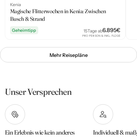
Kenia
Magische Flitterwochen in Kenia: Zwischen
Busch & Strand
6.895
€
Geheimtipp
15
Tage ab
PRO PERSON & INKL. FLÜGE
Mehr Reisepläne
Unser Versprechen
Ein Erlebnis wie kein anderes
Individuell & maß