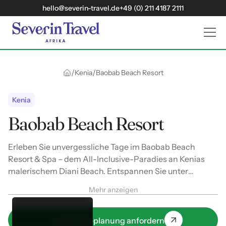
hello@severin-travel.de
+49 (0) 211 4187 2111
/
/
Kenia
Baobab Beach Resort
Kenia
Baobab Beach Resort
Erleben Sie unvergessliche Tage im Baobab Beach
Resort & Spa – dem All-Inclusive-Paradies an Kenias
malerischem Diani Beach. Entspannen Sie unter
Palmen, genießen Sie afrikanische Gastfreundschaft
Mehr anzeigen
und entdecken Sie die wilde Schönheit der Küste bei
spannenden Ausflügen und Safaris.
Jetzt Reiseplanung anfordern