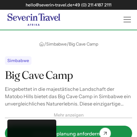
hello@severin-travel.de
+49 (0) 211 4187 2111
/
/
Simbabwe
Big Cave Camp
Simbabwe
Big Cave Camp
Eingebettet in die majestätische Landschaft der
Matobo Hills bietet das Big Cave Camp in Simbabwe ein
unvergleichliches Naturerlebnis. Diese einzigartige
Lodge verbindet rustikalen Charme mit modernem
Mehr anzeigen
Komfort und schafft so eine perfekte Balance zwischen
Abenteuer und Entspannung.
Jetzt Reiseplanung anfordern