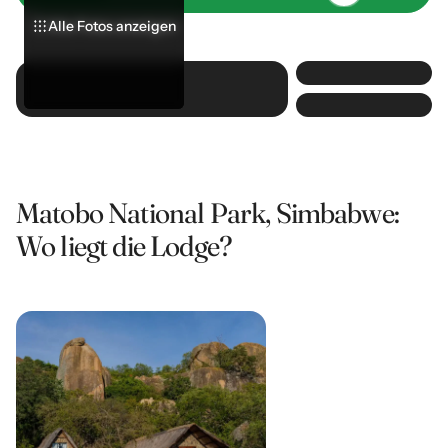
Alle Fotos anzeigen
Alle Fotos anzeigen
Alle Fotos anzeigen
Matobo National Park, Simbabwe:
Wo liegt die Lodge?