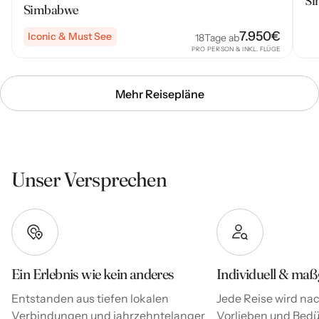
Si
Simbabwe
7.950
€
Iconic & Must See
18
Tage ab
PRO PERSON & INKL. FLÜGE
Mehr Reisepläne
Unser Versprechen
Ein Erlebnis wie kein anderes
Individuell & maß
Entstanden aus tiefen lokalen
Jede Reise wird nac
Verbindungen und jahrzehntelanger
Vorlieben und Bedür