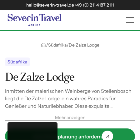
hello@severin-travel.de
+49 (0) 211 4187 2111
/
/
Südafrika
De Zalze Lodge
Südafrika
De Zalze Lodge
Inmitten der malerischen Weinberge von Stellenbosch
liegt die De Zalze Lodge, ein wahres Paradies für
Genießer und Naturliebhaber. Diese exquisite
Unterkunft bietet nicht nur luxuriöse Zimmer, sondern
Mehr anzeigen
auch unvergessliche Erlebnisse in einer
atemberaubenden Umgebung.
Jetzt Reiseplanung anfordern