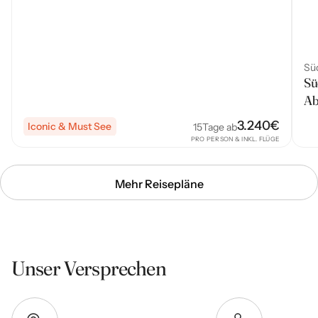
Süd
Sü
Ab
3.240
€
Iconic & Must See
15
Tage ab
PRO PERSON & INKL. FLÜGE
Mehr Reisepläne
Unser Versprechen