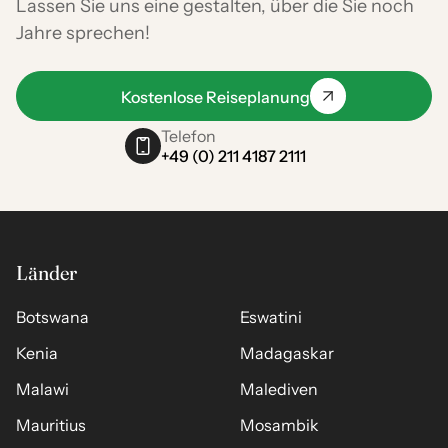
Lassen Sie uns eine gestalten, über die Sie noch
Jahre sprechen!
Kostenlose Reiseplanung
Telefon
+49 (0) 211 4187 2111
Länder
Botswana
Eswatini
Kenia
Madagaskar
Malawi
Malediven
Mauritius
Mosambik