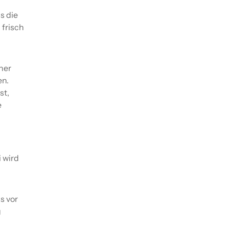
s die
 frisch
ner
en.
st,
e
 wird
s vor
g