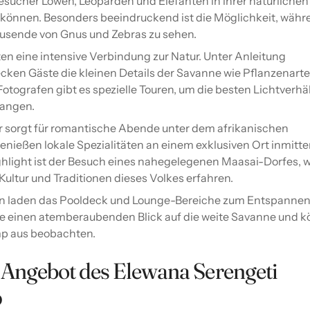
sucher Löwen, Leoparden und Elefanten in ihrer natürlichen
nnen. Besonders beeindruckend ist die Möglichkeit, währ
ausende von Gnus und Zebras zu sehen.
 eine intensive Verbindung zur Natur. Unter Anleitung
cken Gäste die kleinen Details der Savanne wie Pflanzenart
 Fotografen gibt es spezielle Touren, um die besten Lichtverhä
fangen.
r sorgt für romantische Abende unter dem afrikanischen
nießen lokale Spezialitäten an einem exklusiven Ort inmitte
ighlight ist der Besuch eines nahegelegenen Maasai-Dorfes, 
ultur und Traditionen dieses Volkes erfahren.
en laden das Pooldeck und Lounge-Bereiche zum Entspannen 
te einen atemberaubenden Blick auf die weite Savanne und 
mp aus beobachten.
 Angebot des Elewana Serengeti
p