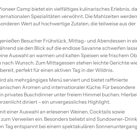
oneer Camp bietet ein vielfältiges kulinarisches Erlebnis, da
ternationalen Spezialitäten verwöhnt. Die Mahlzeiten werden
onderen Wert auf hochwertige Zutaten, die teilweise aus der
 genießen Besucher Frühstück, Mittag- und Abendessen in ei
ährend sie den Blick auf die endlose Savanne schweifen lass
eine Auswahl an warmen und kalten Speisen wie frischem Ob
n nach Wunsch. Zum Mittagessen stehen leichte Gerichte wi
ereit, perfekt für einen aktiven Tag in der Wildnis.
 als mehrgängiges Menü serviert und bietet raffinierte
kanischen Aromen und internationaler Küche. Für besondere
n privates Buschdinner unter freiem Himmel buchen. Hierbei
rzenlicht diniert – ein unvergessliches Highlight.
mit einer Auswahl an erlesenen Weinen, Cocktails sowie
 zum Verweilen ein. Besonders beliebt sind Sundowner-Drink
n Tag entspannt bei einem spektakulären Sonnenuntergan