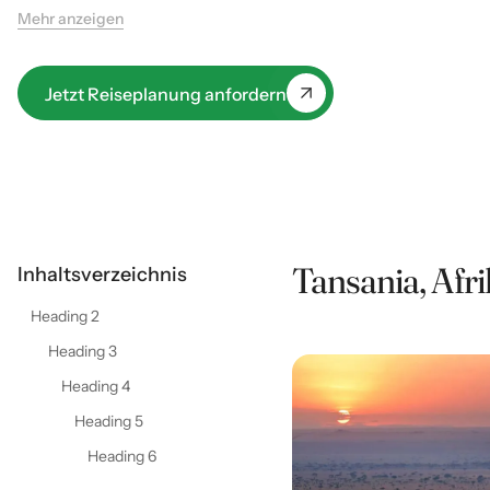
Umgeben von endlosen Savannen und spektakulären
Mehr anzeigen
Wildtieren tauchen Gäste in die unberührte Schönheit
Afrikas ein.
Jetzt Reiseplanung anfordern
Tansania, Afr
Inhaltsverzeichnis
Heading 2
Heading 3
Heading 4
Heading 5
Heading 6