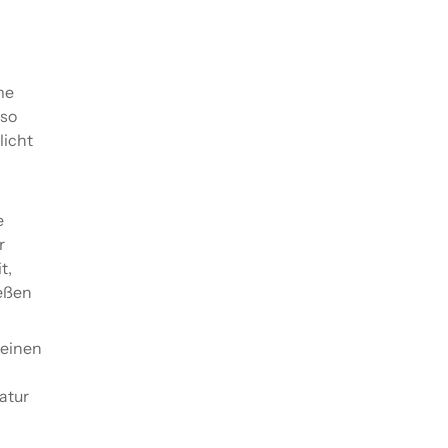
me
 so
licht
e
r
t,
ießen
 einen
atur