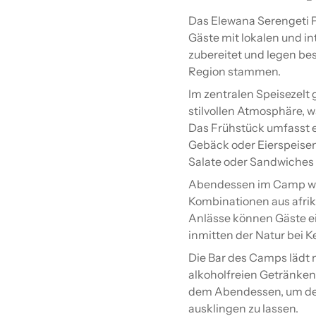
Das Elewana Serengeti Pi
Gäste mit lokalen und in
zubereitet und legen bes
Region stammen.
Im zentralen Speisezelt
stilvollen Atmosphäre, w
Das Frühstück umfasst 
Gebäck oder Eierspeise
Salate oder Sandwiches b
Abendessen im Camp wird
Kombinationen aus afri
Anlässe können Gäste ei
inmitten der Natur bei Ke
Die Bar des Camps lädt 
alkoholfreien Getränken
dem Abendessen, um de
ausklingen zu lassen.