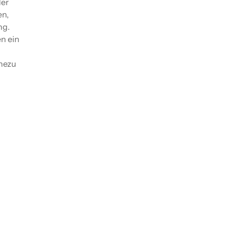
der
en,
ng.
n ein
hezu