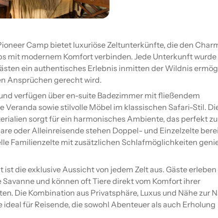
ioneer Camp bietet luxuriöse Zeltunterkünfte, die den Char
mps mit modernem Komfort verbinden. Jede Unterkunft wurde
Gästen ein authentisches Erlebnis inmitten der Wildnis ermög
en Ansprüchen gerecht wird.
 und verfügen über en-suite Badezimmer mit fließendem
 Veranda sowie stilvolle Möbel im klassischen Safari-Stil. Di
erialien sorgt für ein harmonisches Ambiente, das perfekt zu
re oder Alleinreisende stehen Doppel- und Einzelzelte berei
lle Familienzelte mit zusätzlichen Schlafmöglichkeiten gen
 ist die exklusive Aussicht von jedem Zelt aus. Gäste erleben
e Savanne und können oft Tiere direkt vom Komfort ihrer
en. Die Kombination aus Privatsphäre, Luxus und Nähe zur N
 ideal für Reisende, die sowohl Abenteuer als auch Erholung