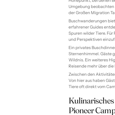
Höhepunkt, bei denen Be
Umgebung beobachten kö
der Großen Migration T
Buschwanderungen bieten
erfahrener Guides entde
Spuren wilder Tiere. Für
und Perspektiven einzu
Ein privates Buschdinne
Sternenhimmel. Gäste ge
Wildnis. Ein weiteres H
Reisende mehr über die K
Zwischen den Aktivität
Von hier aus haben Gäs
Tiere oft direkt vom Ca
Kulinarisches
Pioneer Cam