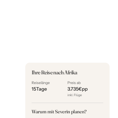
Ihre Reise nach Afrika
Reiselänge
Preis ab
15
Tage
3.735
€
pp
inkl. Flüge
Warum mit Severin planen?