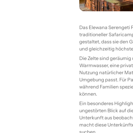
Das Elewana Serengeti P
traditioneller Safarica
gestaltet, dass sie den 
und gleichzeitig höchst
Die Zelte sind geräumig
Warmwasser, eine private
Nutzung natürlicher Mat
Umgebung passt. Für Paa
während Familien spezie
können.
Ein besonderes Highlight
ungestörten Blick auf di
Unterkunft aus beobacht
macht diese Unterkünfte
suchen.