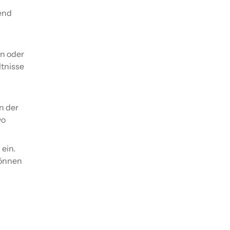
end
en oder
ltnisse
n der
wo
ein.
können