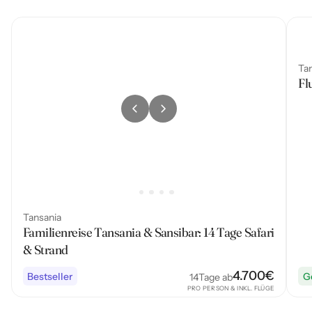
Ta
Fl
Tansania
Familienreise Tansania & Sansibar: 14 Tage Safari
& Strand
4.700
€
Bestseller
G
14
Tage ab
PRO PERSON & INKL. FLÜGE