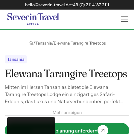
hello@severin-travel.de
+49 (0) 211 4187 2111
/
/
Tansania
Elewana Tarangire Treetops
Tansania
Elewana Tarangire Treetops
Mitten im Herzen Tansanias bietet die Elewana
Tarangire Treetops Lodge ein einzigartiges Safari-
Erlebnis, das Luxus und Naturverbundenheit perfekt
vereint. Hoch oben in den Ästen majestätischer
Mehr anzeigen
Baobab-Bäume genießen Gäste atemberaubende
Ausblicke auf die weite Savanne und erleben
unvergessliche Momente inmitten der Wildnis.
Jetzt Reiseplanung anfordern