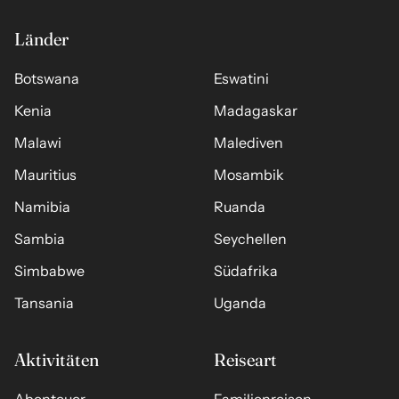
Länder
Botswana
Eswatini
Kenia
Madagaskar
Malawi
Malediven
Mauritius
Mosambik
Namibia
Ruanda
Sambia
Seychellen
Simbabwe
Südafrika
Tansania
Uganda
Aktivitäten
Reiseart
Abenteuer
Familienreisen