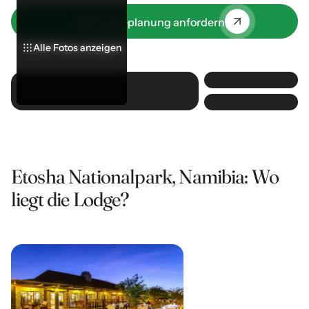
perfekte Mischung aus luxuriöser Entspannung und
authentischem Safari-Erlebnis.
Jetzt Reiseplanung anfordern
Alle Fotos anzeigen
Alle Fotos anzeigen
Alle Fotos anzeigen
Etosha Nationalpark, Namibia: Wo
liegt die Lodge?