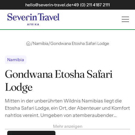
hello@severin-travel.de
+49 (0) 211 4187 2111
/
/
Namibia
Gondwana Etosha Safari Lodge
Namibia
Gondwana Etosha Safari
Lodge
Mitten in der unberührten Wildnis Namibias liegt die
Etosha Safari Lodge, ein Ort, der Abenteuer und Komfort
nahtlos vereint. Umgeben von atemberaubender
Landschaft und nur wenige Kilometer vom berühmten
Mehr anzeigen
Etosha-Nationalpark entfernt bietet die Lodge eine