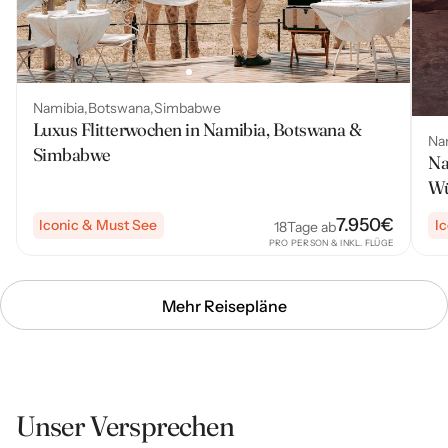
Namibia
Botswana
Simbabwe
Luxus Flitterwochen in Namibia, Botswana &
Na
Simbabwe
Na
Wü
7.950
€
Iconic & Must See
I
18
Tage ab
PRO PERSON & INKL. FLÜGE
Mehr Reisepläne
Unser Versprechen