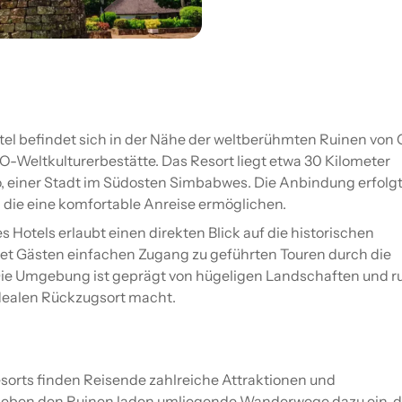
l befindet sich in der Nähe der weltberühmten Ruinen von 
Weltkulturerbestätte. Das Resort liegt etwa 30 Kilometer
, einer Stadt im Südosten Simbabwes. Die Anbindung erfolgt
 die eine komfortable Anreise ermöglichen.
s Hotels erlaubt einen direkten Blick auf die historischen
tet Gästen einfachen Zugang zu geführten Touren durch die
Die Umgebung ist geprägt von hügeligen Landschaften und r
idealen Rückzugsort macht.
orts finden Reisende zahlreiche Attraktionen und
 Neben den Ruinen laden umliegende Wanderwege dazu ein, d