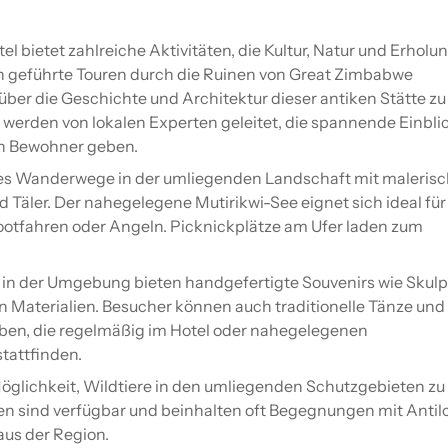
 bietet zahlreiche Aktivitäten, die Kultur, Natur und Erholu
n geführte Touren durch die Ruinen von Great Zimbabwe
er die Geschichte und Architektur dieser antiken Stätte zu
 werden von lokalen Experten geleitet, die spannende Einblic
n Bewohner geben.
t es Wanderwege in der umliegenden Landschaft mit maleris
 Täler. Der nahegelegene Mutirikwi-See eignet sich ideal für
otfahren oder Angeln. Picknickplätze am Ufer laden zum
n der Umgebung bieten handgefertigte Souvenirs wie Skulp
 Materialien. Besucher können auch traditionelle Tänze und
ben, die regelmäßig im Hotel oder nahegelegenen
tattfinden.
öglichkeit, Wildtiere in den umliegenden Schutzgebieten zu
en sind verfügbar und beinhalten oft Begegnungen mit Antil
aus der Region.