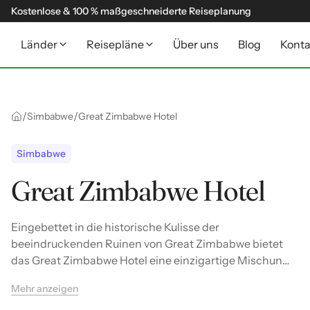
Kostenlose & 100 % maßgeschneiderte Reiseplanung
Länder
Reisepläne
Über uns
Blog
Konta
/
/
Simbabwe
Great Zimbabwe Hotel
Simbabwe
Great Zimbabwe Hotel
Eingebettet in die historische Kulisse der
beeindruckenden Ruinen von Great Zimbabwe bietet
das Great Zimbabwe Hotel eine einzigartige Mischung
aus Komfort und kulturellem Erbe. Hier verschmelzen
Mehr anzeigen
Geschichte und Gastfreundschaft zu einem