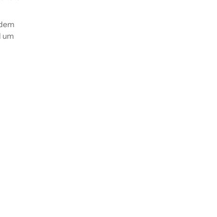
 dem
d um