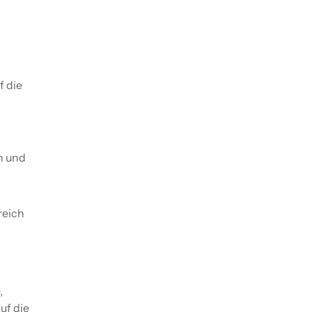
f die
r
h und
reich
,
uf die