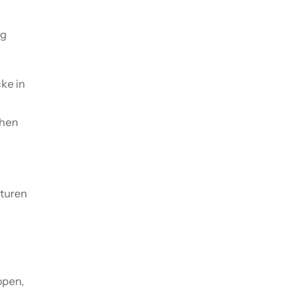
ng
ke in
chen
turen
open,