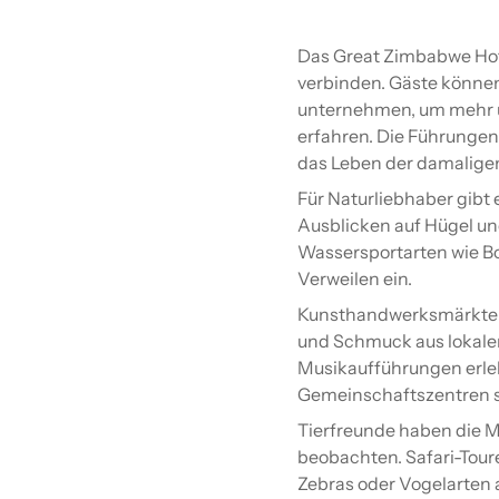
Das Great Zimbabwe Hotel
verbinden. Gäste könne
unternehmen, um mehr üb
erfahren. Die Führungen
das Leben der damalige
Für Naturliebhaber gib
Ausblicken auf Hügel und
Wassersportarten wie Bo
Verweilen ein.
Kunsthandwerksmärkte i
und Schmuck aus lokalen
Musikaufführungen erle
Gemeinschaftszentren s
Tierfreunde haben die M
beobachten. Safari-Tour
Zebras oder Vogelarten 