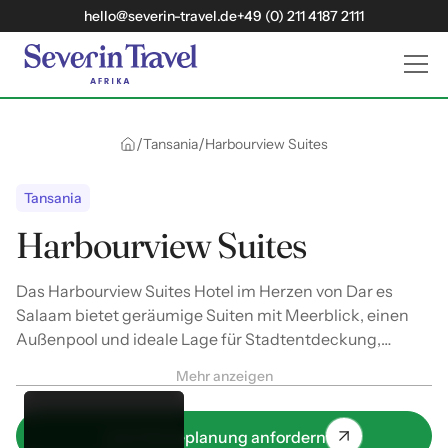
hello@severin-travel.de
+49 (0) 211 4187 2111
/
/
Tansania
Harbourview Suites
Tansania
Harbourview Suites
Das Harbourview Suites Hotel im Herzen von Dar es
Salaam bietet geräumige Suiten mit Meerblick, einen
Außenpool und ideale Lage für Stadtentdeckung,
Strandausflüge und lokale Kultur. Perfekt für Reisende,
Mehr anzeigen
die Komfort und zentrale Lage verbinden möchten.
Jetzt Reiseplanung anfordern