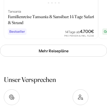
Tansania
Familienreise Tansania & Sansibar: 14 Tage Safari
& Strand
4.700
€
Bestseller
G
14
Tage ab
PRO PERSON & INKL. FLÜGE
Mehr Reisepläne
Unser Versprechen