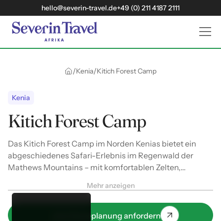
hello@severin-travel.de
+49 (0) 211 4187 2111
/
/
Kenia
Kitich Forest Camp
Kenia
Kitich Forest Camp
Das Kitich Forest Camp im Norden Kenias bietet ein
abgeschiedenes Safari-Erlebnis im Regenwald der
Mathews Mountains – mit komfortablen Zelten,
geführten Wanderungen, nachhaltigem Konzept und
Mehr anzeigen
authentischem Naturkontakt.
Jetzt Reiseplanung anfordern