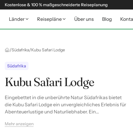
Kostenlose & 100 % maßgeschneiderte Reiseplanung
Länder
Reisepläne
Über uns
Blog
Konta
/
/
Südafrika
Kubu Safari Lodge
Südafrika
Kubu Safari Lodge
Eingebettet in die unberührte Natur Südafrikas bietet
die Kubu Safari Lodge ein unvergleichliches Erlebnis für
Abenteuerlustige und Naturliebhaber. Ein
harmonischer Rückzugsort, der Gäste mit seiner
Mehr anzeigen
authentischen Atmosphäre begeistert.