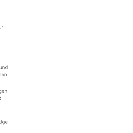
ur
 und
chen
ügen
t
odge