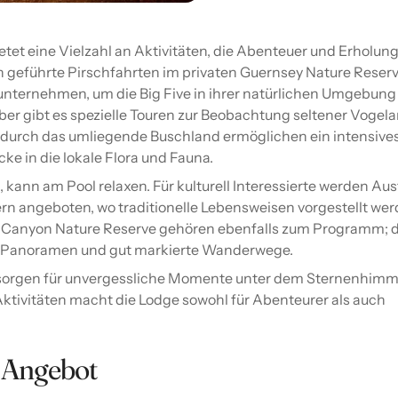
etet eine Vielzahl an Aktivitäten, die Abenteuer und Erholun
 geführte Pirschfahrten im privaten Guernsey Nature Reser
unternehmen, um die Big Five in ihrer natürlichen Umgebung
ber gibt es spezielle Touren zur Beobachtung seltener Vogela
urch das umliegende Buschland ermöglichen ein intensive
cke in die lokale Flora und Fauna.
kann am Pool relaxen. Für kulturell Interessierte werden Aus
n angeboten, wo traditionelle Lebensweisen vorgestellt wer
r Canyon Nature Reserve gehören ebenfalls zum Programm; d
 Panoramen und gut markierte Wanderwege.
sorgen für unvergessliche Momente unter dem Sternenhimm
r Aktivitäten macht die Lodge sowohl für Abenteurer als auch
.
 Angebot