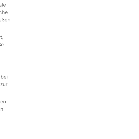
ale
sche
ießen
t,
ße
abei
 zur
den
en