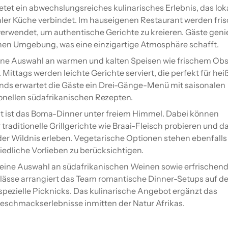
etet ein abwechslungsreiches kulinarisches Erlebnis, das lok
ler Küche verbindet. Im hauseigenen Restaurant werden fri
verwendet, um authentische Gerichte zu kreieren. Gäste gen
enen Umgebung, was eine einzigartige Atmosphäre schafft.
ine Auswahl an warmen und kalten Speisen wie frischem Obs
Mittags werden leichte Gerichte serviert, die perfekt für hei
nds erwartet die Gäste ein Drei-Gänge-Menü mit saisonalen
ionellen südafrikanischen Rezepten.
t ist das Boma-Dinner unter freiem Himmel. Dabei können
raditionelle Grillgerichte wie Braai-Fleisch probieren und d
der Wildnis erleben. Vegetarische Optionen stehen ebenfalls
edliche Vorlieben zu berücksichtigen.
t eine Auswahl an südafrikanischen Weinen sowie erfrischen
Anlässe arrangiert das Team romantische Dinner-Setups auf d
spezielle Picknicks. Das kulinarische Angebot ergänzt das
eschmackserlebnisse inmitten der Natur Afrikas.