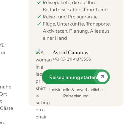
Reisepakete, die auf Ihre
Bedürfnisse abgestimmt sind
Reise- und Preisgarantie
Flüge, Unterkünfte, Transporte,
Aktivitäten, Planung. Alles aus
einer Hand
 für
Astrid Cantauw
uhe
+49 (0) 211 41873506
Reiseplanung starten
 nahe
Individuelle & unverbindliche
 Ort
Reiseplanung
t
 Gäste
ere