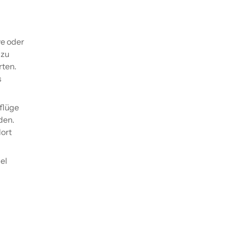
g
ve oder
 zu
rten.
s
flüge
den.
ort
el