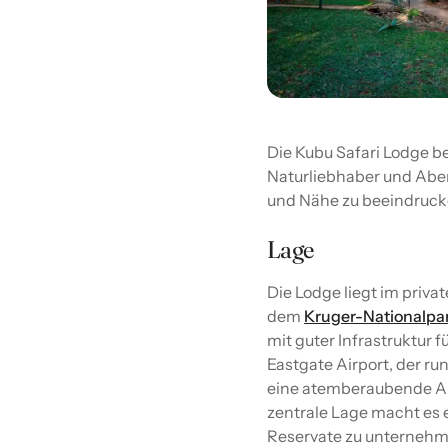
Die Kubu Safari Lodge b
Naturliebhaber und Aben
und Nähe zu beeindruck
Lage
Die Lodge liegt im priv
dem
Kruger-Nationalpa
mit guter Infrastruktur 
Eastgate Airport, der ru
eine atemberaubende Aus
zentrale Lage macht es 
Reservate zu unternehm