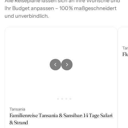
Alle Reisepläne lassen sich an Ihre Wünsche und
Ihr Budget anpassen – 100 % maßgeschneidert
und unverbindlich.
Ta
Fl
Tansania
Familienreise Tansania & Sansibar: 14 Tage Safari
& Strand