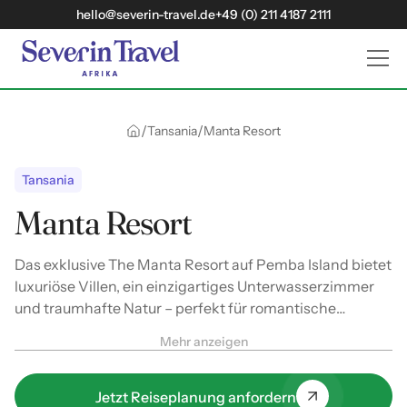
hello@severin-travel.de
+49 (0) 211 4187 2111
/
/
Tansania
Manta Resort
Tansania
Manta Resort
Das exklusive The Manta Resort auf Pemba Island bietet
luxuriöse Villen, ein einzigartiges Unterwasserzimmer
und traumhafte Natur – perfekt für romantische
Auszeiten und Tauchabenteuer.
Mehr anzeigen
Jetzt Reiseplanung anfordern