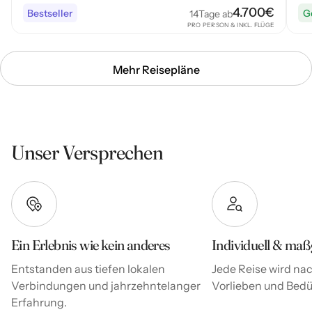
4.700
€
Bestseller
G
14
Tage ab
PRO PERSON & INKL. FLÜGE
Mehr Reisepläne
Unser Versprechen
Ein Erlebnis wie kein anderes
Individuell & maß
Entstanden aus tiefen lokalen
Jede Reise wird nac
Verbindungen und jahrzehntelanger
Vorlieben und Bedür
Erfahrung.