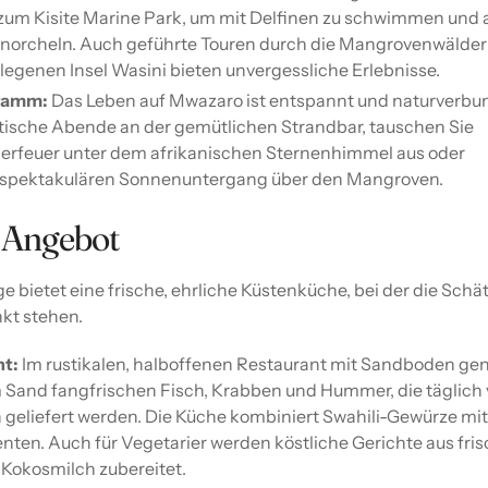
 zum Kisite Marine Park, um mit Delfinen zu schwimmen und 
hnorcheln. Auch geführte Touren durch die Mangrovenwälder
egenen Insel Wasini bieten unvergessliche Erlebnisse.
ramm:
Das Leben auf Mwazaro ist entspannt und naturverbu
ische Abende an der gemütlichen Strandbar, tauschen Sie
erfeuer unter dem afrikanischen Sternenhimmel aus oder
 spektakulären Sonnenuntergang über den Mangroven.
 Angebot
bietet eine frische, ehrliche Küstenküche, bei der die Schä
kt stehen.
nt:
Im rustikalen, halboffenen Restaurant mit Sandboden ge
m Sand fangfrischen Fisch, Krabben und Hummer, die täglich
 geliefert werden. Die Küche kombiniert Swahili-Gewürze mi
nten. Auch für Vegetarier werden köstliche Gerichte aus fr
Kokosmilch zubereitet.