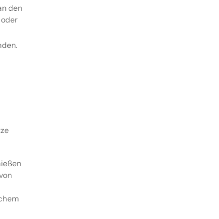
an den
 oder
nden.
tze
nießen
 von
t
ischem