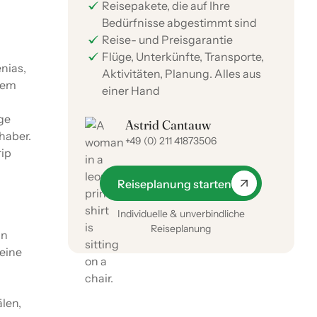
Reisepakete, die auf Ihre
Bedürfnisse abgestimmt sind
Reise- und Preisgarantie
Flüge, Unterkünfte, Transporte,
nias,
Aktivitäten, Planung. Alles aus
dem
einer Hand
ge
Astrid Cantauw
haber.
+49 (0) 211 41873506
ip
Reiseplanung starten
Individuelle & unverbindliche
Reiseplanung
In
seine
len,