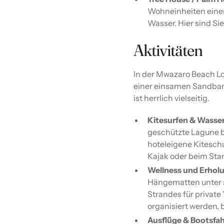
Wohneinheiten eine
Wasser. Hier sind S
Aktivitäten
In der Mwazaro Beach Lo
einer einsamen Sandban
ist herrlich vielseitig.
Kitesurfen & Wasser
geschützte Lagune b
hoteleigene Kitesch
Kajak oder beim St
Wellness und Erhol
Hängematten unter 
Strandes für privat
organisiert werden,
Ausflüge & Bootsfah