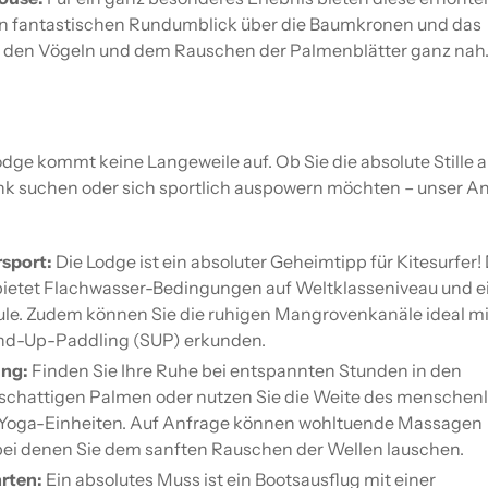
n fantastischen Rundumblick über die Baumkronen und das
ie den Vögeln und dem Rauschen der Palmenblätter ganz nah
dge kommt keine Langeweile auf. Ob Sie die absolute Stille a
k suchen oder sich sportlich auspowern möchten – unser A
sport:
Die Lodge ist ein absoluter Geheimtipp für Kitesurfer!
ietet Flachwasser-Bedingungen auf Weltklasseniveau und e
ule. Zudem können Sie die ruhigen Mangrovenkanäle ideal m
and-Up-Paddling (SUP) erkunden.
ung:
Finden Sie Ihre Ruhe bei entspannten Stunden in den
schattigen Palmen oder nutzen Sie die Weite des menschen
e Yoga-Einheiten. Auf Anfrage können wohltuende Massagen
 bei denen Sie dem sanften Rauschen der Wellen lauschen.
rten:
Ein absolutes Muss ist ein Bootsausflug mit einer