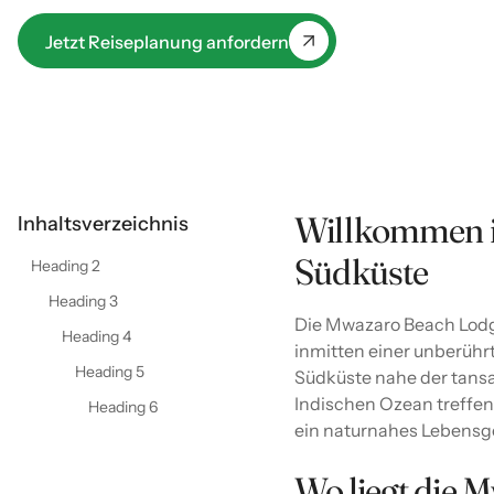
Indischen Ozean treffen, verschmelzen authentische
afrikanische Gastfreundschaft und ein naturnahes
Jetzt Reiseplanung anfordern
Lebensgefühl zu einem perfekten Urlaubserlebnis.
Willkommen i
Inhaltsverzeichnis
Südküste
Heading 2
Heading 3
Die Mwazaro Beach Lod
Heading 4
inmitten einer unberühr
Heading 5
Südküste nahe der tans
Indischen Ozean treffen
Heading 6
ein naturnahes Lebensge
Wo liegt die 