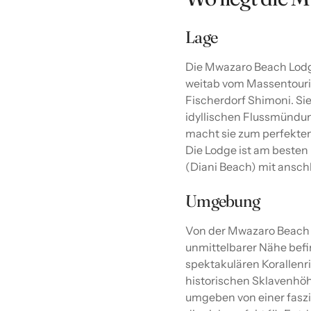
Lage
Die Mwazaro Beach Lodge
weitab vom Massentouri
Fischerdorf Shimoni. Sie
idyllischen Flussmündu
macht sie zum perfekten 
Die Lodge ist am besten
(Diani Beach) mit ansch
Umgebung
Von der Mwazaro Beach Lo
unmittelbarer Nähe befin
spektakulären Korallenr
historischen Sklavenhöhl
umgeben von einer fasz