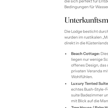
die sich perfekt für En
Bedingungen für Wassers
Unterkunftsm
Die Lodge besticht durch
wurden im rustikalen „Ma
direkt in die Küstenlands
Beach Cottage:
Dies
liegen nur wenige Sch
offenes Design, das 
privaten Veranda mit
Wohlfühlen.
Luxury Tented Suite
echtes Bush-Style-F
suite Badezimmer und
mit Blick auf die Ma
Tree House / Palm H