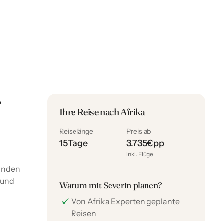
r
Ihre Reise nach Afrika
Reiselänge
Preis ab
15
Tage
3.735
€
pp
inkl. Flüge
elnden
 und
Warum mit Severin planen?
Von Afrika Experten geplante
Reisen