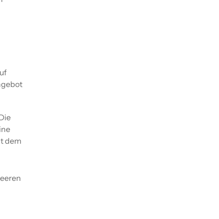
.
uf
ngebot
 Die
ine
it dem
leeren