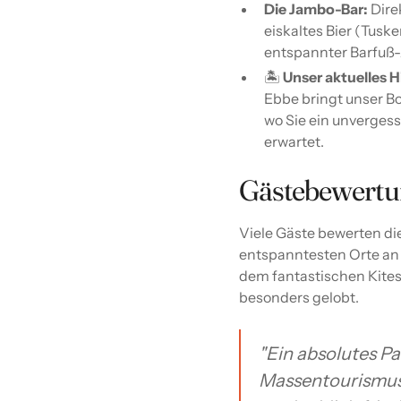
Die Jambo-Bar:
Direk
eiskaltes Bier (Tuske
entspannter Barfuß
🏝️
Unser aktuelles H
Ebbe bringt unser B
wo Sie ein unverges
erwartet.
Gästebewert
Viele Gäste bewerten di
entspanntesten Orte an 
dem fantastischen Kite
besonders gelobt.
"Ein absolutes Pa
Massentourismus 