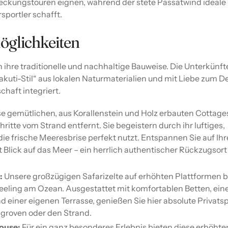
tdeckungstouren eignen, während der stete Passatwind ideale
portler schafft.
öglichkeiten
 ihre traditionelle und nachhaltige Bauweise. Die Unterkünft
kuti-Stil“ aus lokalen Naturmaterialien und mit Liebe zum De
chaft integriert.
e gemütlichen, aus Korallenstein und Holz erbauten Cottage
ritte vom Strand entfernt. Sie begeistern durch ihr luftiges,
die frische Meeresbrise perfekt nutzt. Entspannen Sie auf Ihr
 Blick auf das Meer – ein herrlich authentischer Rückzugsor
:
Unsere großzügigen Safarizelte auf erhöhten Plattformen b
eeling am Ozean. Ausgestattet mit komfortablen Betten, ei
 einer eigenen Terrasse, genießen Sie hier absolute Privats
ngroven oder den Strand.
ouse:
Für ein ganz besonderes Erlebnis bieten diese erhöhte