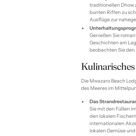
traditionellen Dhow
bunten Riffen zu sc
Ausflüge zur nahegel
Unterhaltungsprog
Genießen Sie romant
Geschichten am Lag
beobachten Sie den
Kulinarisches
Die Mwazaro Beach Lodge 
des Meeres im Mittelpun
Das Strandrestaura
Sie mit den Füßen i
den lokalen Fischern
internationalen Akze
lokalen Gemüse und 