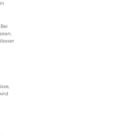
in
 Bei
zean,
Wasser
isse,
wird