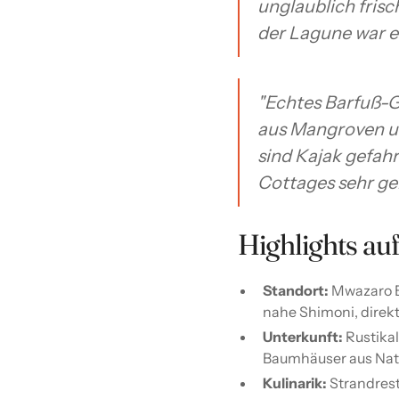
unglaublich frisch
der Lagune war ei
"Echtes Barfuß-G
aus Mangroven un
sind Kajak gefah
Cottages sehr ge
Highlights auf
Standort:
Mwazaro B
nahe Shimoni, direk
Unterkunft:
Rustikal
Baumhäuser aus Natur
Kulinarik:
Strandrest