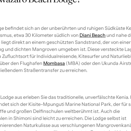
 befindet sich an der unberührten und ruhigen Südküste Ke
smus, etwa 30 Kilometer südlich von
Diani Beach
und nahe 
 liegt direkt an einem geschützten Sandstrand, der von einer
ng und dichten Mangroven umgeben ist. Diese versteckte La
Zufluchtsort für Individualreisende, Kitesurfer und Naturlieb
 über den Flughafen
Mombasa
(MBA) oder den Ukunda Airstr
ließendem Straßentransfer zu erreichen.
dge aus erleben Sie das traditionelle, unverfälschte Kenia. 
det sich der Kisite-Mpunguti Marine National Park, der für 
iffe und großen Delfinschulen weltberühmt ist. Auch die
en in Shimoni sind leicht zu erreichen. Die Lodge selbst ist
inierenden Naturkulisse aus verschlungenen Mangrovenkanä