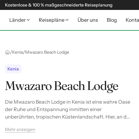
Kostenlose & 100 % maßgeschneiderte Reiseplanung
Länder
Reisepläne
Über uns
Blog
Konta
/
/
Kenia
Mwazaro Beach Lodge
Kenia
Mwazaro Beach Lodge
Die Mwazaro Beach Lodge in Kenia ist eine wahre Oase
der Ruhe und Entspannung inmitten einer
unberührten, tropischen Küstenlandschaft. Hier, an der
abgelegenen Südküste nahe der tansanischen Grenze,
Mehr anzeigen
wo üppige Mangrovenwälder auf den funkelnden