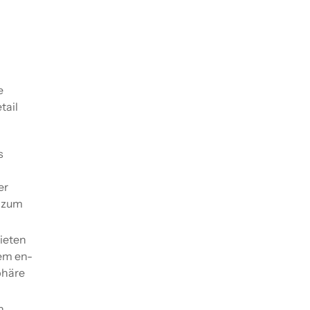
e
tail
s
er
t zum
ieten
nem en-
phäre
n