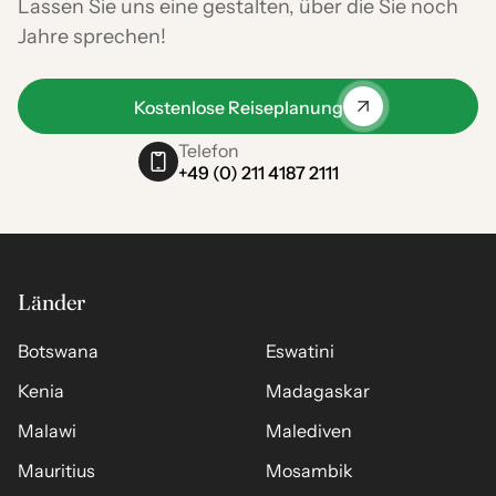
Lassen Sie uns eine gestalten, über die Sie noch
Jahre sprechen!
Kostenlose Reiseplanung
Telefon
+49 (0) 211 4187 2111
Länder
Botswana
Eswatini
Kenia
Madagaskar
Malawi
Malediven
Mauritius
Mosambik