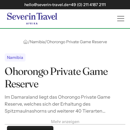
hello@severin-travel.de
+49 (0) 211 4187 2111
/
/
Namibia
Ohorongo Private Game Reserve
Namibia
Ohorongo Private Game
Reserve
Im Damaraland liegt das Ohorongo Private Game
Reserve, welches sich der Erhaltung des
Spitzmaulnashorns und weiterer 40 Tierarten
verschrieben hat. Dieses 35.000 Hektar große Reservat
Mehr anzeigen
kombiniert Naturschutz mit außergewöhnlichen Safari-