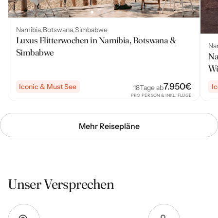
Namibia
Botswana
Simbabwe
Luxus Flitterwochen in Namibia, Botswana &
Na
Simbabwe
Na
Wü
7.950
€
Iconic & Must See
I
18
Tage ab
PRO PERSON & INKL. FLÜGE
Mehr Reisepläne
Unser Versprechen