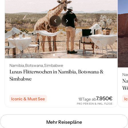
Namibia
Botswana
Simbabwe
Luxus Flitterwochen in Namibia, Botswana &
Na
Simbabwe
Na
Wü
7.950
€
Iconic & Must See
I
18
Tage ab
PRO PERSON & INKL. FLÜGE
Mehr Reisepläne