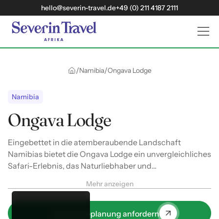
hello@severin-travel.de
+49 (0) 211 4187 2111
/
/
Namibia
Ongava Lodge
Namibia
Ongava Lodge
Eingebettet in die atemberaubende Landschaft
Namibias bietet die Ongava Lodge ein unvergleichliches
Safari-Erlebnis, das Naturliebhaber und
Abenteuerlustige gleichermaßen begeistert. Die Lodge
Mehr anzeigen
liegt am Rande des Etosha-Nationalparks und
ermöglicht Gästen hautnahe Begegnungen mit der
faszinierenden Tierwelt Afrikas. Von majestätischen
Jetzt Reiseplanung anfordern