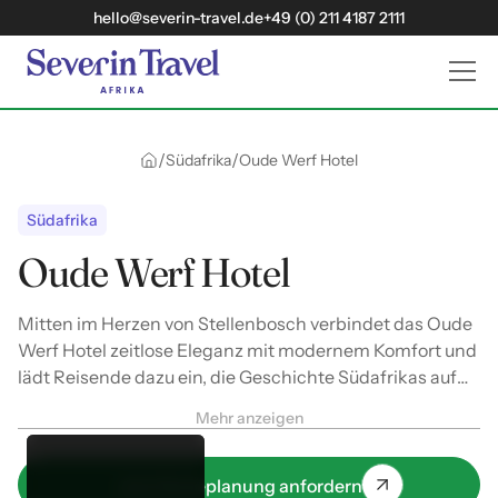
hello@severin-travel.de
+49 (0) 211 4187 2111
/
/
Südafrika
Oude Werf Hotel
Südafrika
Oude Werf Hotel
Mitten im Herzen von Stellenbosch verbindet das Oude
Werf Hotel zeitlose Eleganz mit modernem Komfort und
lädt Reisende dazu ein, die Geschichte Südafrikas auf
einzigartige Weise zu erleben. Als ältestes Hotel des
Mehr anzeigen
Landes verzaubert es mit seinem charmanten Mix aus
historischem Flair und stilvollem Design.
Jetzt Reiseplanung anfordern