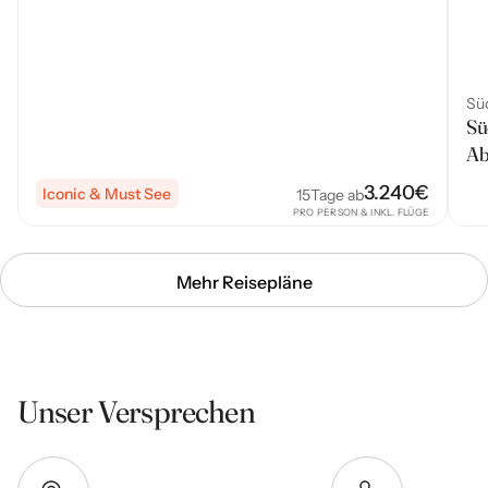
Süd
Sü
Ab
3.240
€
Iconic & Must See
15
Tage ab
PRO PERSON & INKL. FLÜGE
Mehr Reisepläne
Unser Versprechen