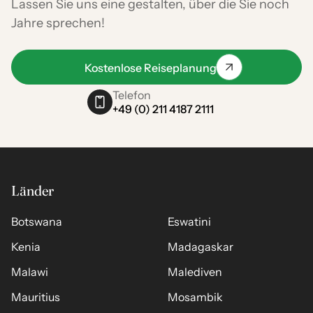
Lassen Sie uns eine gestalten, über die Sie noch
Jahre sprechen!
Kostenlose Reiseplanung
Telefon
+49 (0) 211 4187 2111
Länder
Botswana
Eswatini
Kenia
Madagaskar
Malawi
Malediven
Mauritius
Mosambik