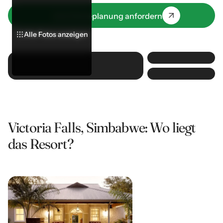
Terrasse, die sich zum Pool und Garten hin öffnet.
Jetzt Reiseplanung anfordern
Alle Fotos anzeigen
Alle Fotos anzeigen
Alle Fotos anzeigen
Victoria Falls, Simbabwe: Wo liegt
das Resort?