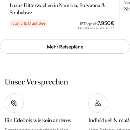
Si
Luxus Flitterwochen in Namibia, Botswana &
Si
Simbabwe
7.950
€
Iconic & Must See
18
Tage ab
PRO PERSON & INKL. FLÜGE
Mehr Reisepläne
Unser Versprechen
Ein Erlebnis wie kein anderes
Individuell & maß
Entstanden aus tiefen lokalen
Jede Reise wird nac