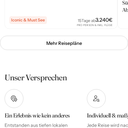
Sü
Ab
3.240
€
Iconic & Must See
15
Tage ab
PRO PERSON & INKL. FLÜGE
Mehr Reisepläne
Unser Versprechen
Ein Erlebnis wie kein anderes
Individuell & maß
Entstanden aus tiefen lokalen
Jede Reise wird nac