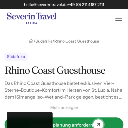
hello@severin-travel.de
+49 (0) 211 4187 2111
/
/
Südafrika
Rhino Coast Guesthouse
Südafrika
Rhino Coast Guesthouse
Das Rhino Coast Guesthouse bietet exklusiven Vier-
Sterne-Boutique-Komfort im Herzen von St. Lucia. Nahe
dem iSimangaliso-Wetland-Park gelegen, besticht es
durch moderne Pool-Zimmer und ein herausragendes
Mehr anzeigen
Gourmet-Frühstück.
Jetzt Reiseplanung anfordern