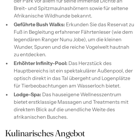
der Park vor allem für seine immense Dichte an
Breit- und Spitzmaulnashörnern sowie für seltene
Afrikanische Wildhunde bekannt.
Geführte Bush Walks:
Erkunden Sie das Reservat zu
Fuß in Begleitung erfahrener Fährtenleser (wie dem
legendären Ranger Nunu Jobe), um die kleinen
Wunder, Spuren und die reiche Vogelwelt hautnah
zu entdecken.
Erhöhter Infinity-Pool:
Das Herzstück des
Hauptbereichs ist ein spektakulärer Außenpool, der
optisch direkt in das Tal übergeht und Logenplätze
für Tierbeobachtungen am Wasserloch bietet.
Lodge-Spa:
Das hauseigene Wellnesszentrum
bietet erstklassige Massagen und Treatments mit
direktem Blick auf die unendliche Weite des
afrikanischen Busches.
Kulinarisches Angebot