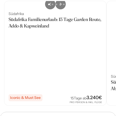
Südafrika
Südafrika Familienurlaub: 15 Tage Garden Route,
Addo & Kapweinland
Süd
Sü
Ab
3.240
€
Iconic & Must See
15
Tage ab
PRO PERSON & INKL. FLÜGE