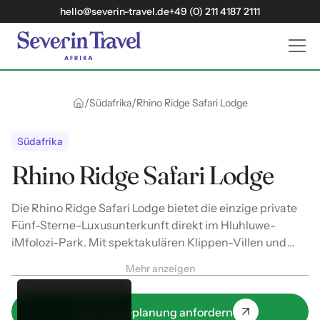
hello@severin-travel.de
+49 (0) 211 4187 2111
/
/
Südafrika
Rhino Ridge Safari Lodge
Südafrika
Rhino Ridge Safari Lodge
Die Rhino Ridge Safari Lodge bietet die einzige private
Fünf-Sterne-Luxusunterkunft direkt im Hluhluwe-
iMfolozi-Park. Mit spektakulären Klippen-Villen und
privaten Pools kombiniert sie avantgardistisches
Mehr anzeigen
Design mit erstklassigen Big-Five-Safaris.
Jetzt Reiseplanung anfordern