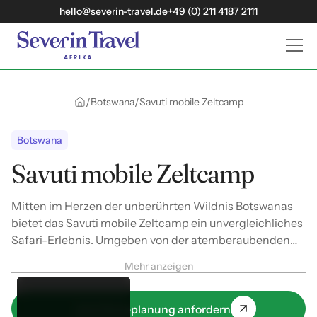
hello@severin-travel.de
+49 (0) 211 4187 2111
/
/
Botswana
Savuti mobile Zeltcamp
Botswana
Savuti mobile Zeltcamp
Mitten im Herzen der unberührten Wildnis Botswanas
bietet das Savuti mobile Zeltcamp ein unvergleichliches
Safari-Erlebnis. Umgeben von der atemberaubenden
Landschaft des Chobe-Nationalparks tauchen
Mehr anzeigen
Reisende hier in die pure Natur ein, begleitet vom fernen
Brüllen der Löwen und dem sanften Rauschen des
Savuti-Kanals.
Jetzt Reiseplanung anfordern