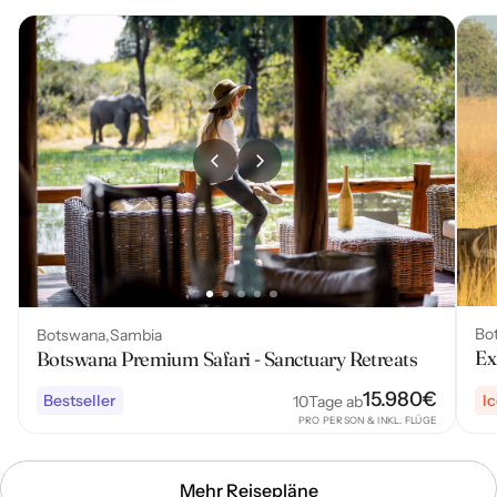
Bo
Botswana
Sambia
Ex
Botswana Premium Safari - Sanctuary Retreats
15.980
€
Bestseller
I
10
Tage ab
PRO PERSON & INKL. FLÜGE
Mehr Reisepläne