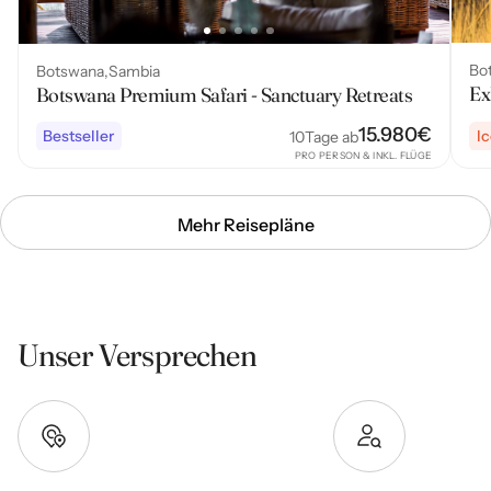
Bo
Botswana
Sambia
Ex
Botswana Premium Safari - Sanctuary Retreats
15.980
€
Bestseller
I
10
Tage ab
PRO PERSON & INKL. FLÜGE
Mehr Reisepläne
Unser Versprechen