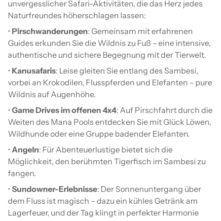
unvergesslicher Safari-Aktivitäten, die das Herz jedes
Naturfreundes höherschlagen lassen:
•
Pirschwanderungen
: Gemeinsam mit erfahrenen
Guides erkunden Sie die Wildnis zu Fuß – eine intensive,
authentische und sichere Begegnung mit der Tierwelt.
•
Kanusafaris
: Leise gleiten Sie entlang des Sambesi,
vorbei an Krokodilen, Flusspferden und Elefanten – pure
Wildnis auf Augenhöhe.
•
Game Drives im offenen 4x4
: Auf Pirschfahrt durch die
Weiten des Mana Pools entdecken Sie mit Glück Löwen,
Wildhunde oder eine Gruppe badender Elefanten.
•
Angeln
: Für Abenteuerlustige bietet sich die
Möglichkeit, den berühmten Tigerfisch im Sambesi zu
fangen.
•
Sundowner-Erlebnisse
: Der Sonnenuntergang über
dem Fluss ist magisch – dazu ein kühles Getränk am
Lagerfeuer, und der Tag klingt in perfekter Harmonie