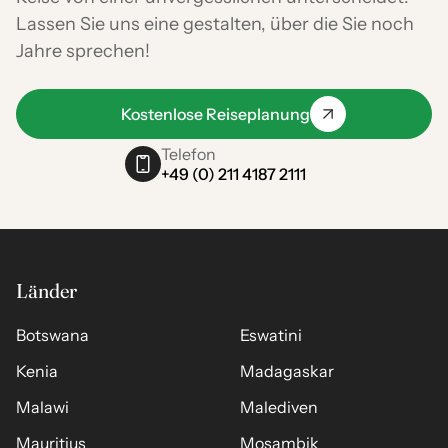
Lassen Sie uns eine gestalten, über die Sie noch
Jahre sprechen!
Kostenlose Reiseplanung
Telefon
+49 (0) 211 4187 2111
Länder
Botswana
Eswatini
Kenia
Madagaskar
Malawi
Malediven
Mauritius
Mosambik