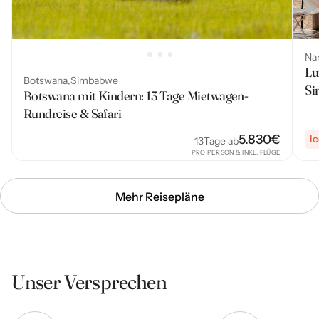
Na
Lu
Botswana
Simbabwe
Si
Botswana mit Kindern: 13 Tage Mietwagen-
Rundreise & Safari
5.830
€
I
13
Tage ab
PRO PERSON & INKL. FLÜGE
Mehr Reisepläne
Unser Versprechen