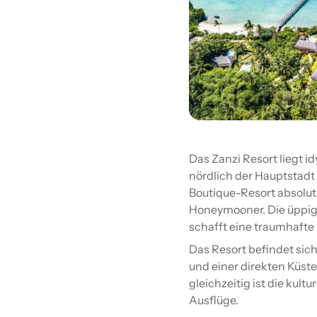
Das Zanzi Resort liegt id
nördlich der Hauptstadt
Boutique-Resort absolut
Honeymooner. Die üppige
schafft eine traumhafte 
Das Resort befindet sic
und einer direkten Küst
gleichzeitig ist die kultu
Ausflüge.