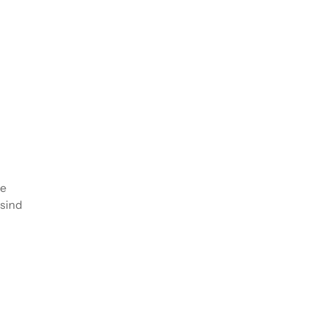
le
 sind