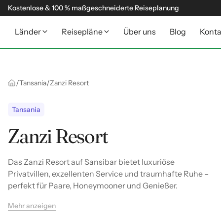
Kostenlose & 100 % maßgeschneiderte Reiseplanung
Länder
Reisepläne
Über uns
Blog
Konta
/
/
Tansania
Zanzi Resort
Tansania
Zanzi Resort
Das Zanzi Resort auf Sansibar bietet luxuriöse
Privatvillen, exzellenten Service und traumhafte Ruhe –
perfekt für Paare, Honeymooner und Genießer.
Mehr anzeigen