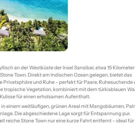
yllisch an der Westküste der Insel Sansibar, etwa 15 Kilometer
 Stone Town. Direkt am Indischen Ozean gelegen, bietet das
e Privatsphäre und Ruhe – perfekt für Paare, Ruhesuchende
 tropische Vegetation, kombiniert mit dem türkisblauen Wa
Kulisse für einen erholsamen Aufenthalt.
h in einem weitläufigen, grünen Areal mit Mangobäumen, Pa
enlage. Die abgeschiedene Lage sorgt für Entspannung pur,
rell reiche Stone Town nur eine kurze Fahrt entfernt – ideal für