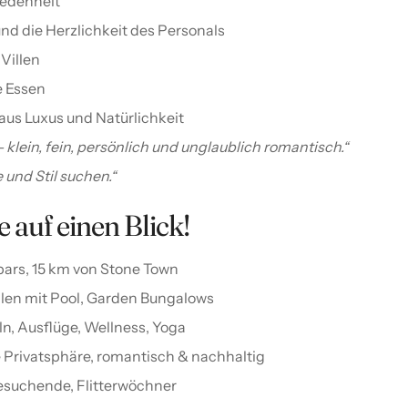
iedenheit
 und die Herzlichkeit des Personals
 Villen
e Essen
aus Luxus und Natürlichkeit
 klein, fein, persönlich und unglaublich romantisch.“
e und Stil suchen.“
 auf einen Blick!
bars, 15 km von Stone Town
illen mit Pool, Garden Bungalows
ln, Ausflüge, Wellness, Yoga
e Privatsphäre, romantisch & nachhaltig
hesuchende, Flitterwöchner