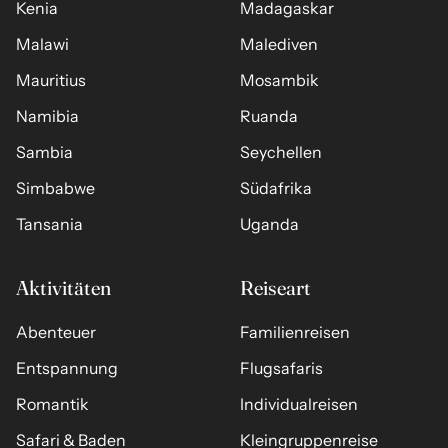
Kenia
Madagaskar
Malawi
Malediven
Mauritius
Mosambik
Namibia
Ruanda
Sambia
Seychellen
Simbabwe
Südafrika
Tansania
Uganda
Aktivitäten
Reiseart
Abenteuer
Familienreisen
Entspannung
Flugsafaris
Romantik
Individualreisen
Safari & Baden
Kleingruppenreise