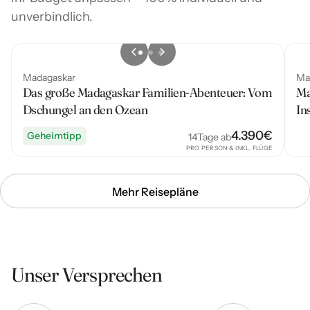
unverbindlich.
Madagaskar
Ma
Das große Madagaskar Familien-Abenteuer: Vom
Ma
Dschungel an den Ozean
In
4.390
€
Geheimtipp
14
Tage ab
PRO PERSON & INKL. FLÜGE
Mehr Reisepläne
Unser Versprechen