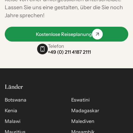
Lassen Sie uns eine gestalten, über die Sie noch
Jahre sprechen!
Kostenlose Reiseplanung
Telefon
+49 (0) 211 4187 2111
Länder
Botswana
Eswatini
Kenia
Madagaskar
Malawi
Malediven
Mauritius
Mosambik