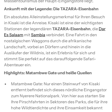
Massentourismus der Haupt-Eingangstore liegt.
Ankunft mit der Legende: Die TAZARA-Eisenbahn
Ein absolutes Alleinstellungsmerkmal für Ihren Besuch
in Kisaki ist die Anreise. Kisaki ist eine der wichtigsten
Stationen der legendären
TAZARA-Eisenbahn
, die
Dar
Es Salaam
mit
Sambia
verbindet. Eine Fahrt in den
nostalgischen Waggons durch die afrikanische
Landschaft, vorbei an Dörfern und hinein in die
Ausläufer der Wildnis, ist ein Erlebnis für sich und
stimmt Sie perfekt auf das darauffolgende Safari-
Abenteuer ein.
Highlights: Matambwe Gate und heiße Quellen
Matambwe Gate: Nur einen Steinwurf von Kisaki
entfernt befindet sich dieses nördliche Eingangstor
zum Nyerere Nationalpark. Von hier aus starten Sie
Ihre Pirschfahrten in Sektoren des Parks, die für ihre
hohe Wildtierdichte und ihre Einsamkeit bekannt