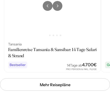
Tansania
Familienreise Tansania & Sansibar: 14 Tage Safari
& Strand
4.700
€
Bestseller
G
14
Tage ab
PRO PERSON & INKL. FLÜGE
Mehr Reisepläne