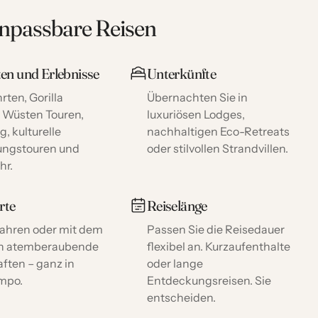
anpassbare Reisen
ten und Erlebnisse
Unterkünfte
rten, Gorilla
Übernachten Sie in
, Wüsten Touren,
luxuriösen Lodges,
g, kulturelle
nachhaltigen Eco-Retreats
ungstouren und
oder stilvollen Strandvillen.
hr.
rte
Reiselänge
 fahren oder mit dem
Passen Sie die Reisedauer
ch atemberaubende
flexibel an. Kurzaufenthalte
ften – ganz in
oder lange
mpo.
Entdeckungsreisen. Sie
entscheiden.