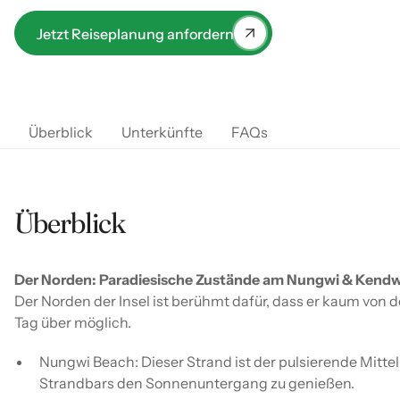
jeden Geschmack das passende Erlebnis – von
lebhaften Küstenabschnitten bis hin zu unberührten
Jetzt Reiseplanung anfordern
Naturparadiesen.
Überblick
Unterkünfte
FAQs
Überblick
Der Norden: Paradiesische Zustände am Nungwi & Kend
Der Norden der Insel ist berühmt dafür, dass er kaum von 
Tag über möglich.
Nungwi Beach: Dieser Strand ist der pulsierende Mittelp
Strandbars den Sonnenuntergang zu genießen.