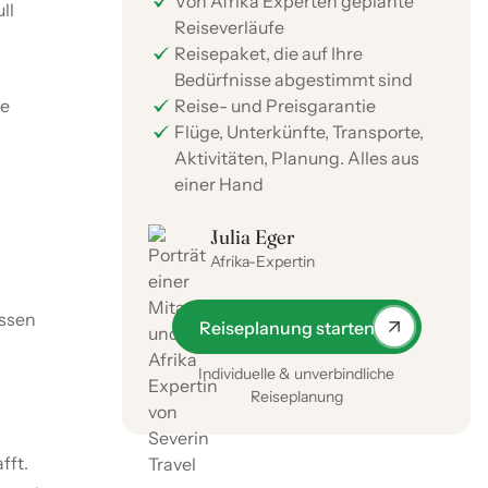
Von Afrika Experten geplante
ll
Reiseverläufe
Reisepaket, die auf Ihre
Bedürfnisse abgestimmt sind
ie
Reise- und Preisgarantie
Flüge, Unterkünfte, Transporte,
Aktivitäten, Planung. Alles aus
einer Hand
Julia Eger
Afrika-Expertin
assen
Reiseplanung starten
Individuelle & unverbindliche
Reiseplanung
fft.