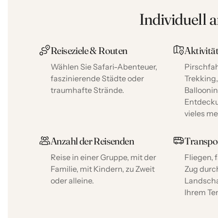
Individuell 
Reiseziele & Routen
Aktivitä
Wählen Sie Safari-Abenteuer,
Pirschfah
faszinierende Städte oder
Trekking
traumhafte Strände.
Balloonin
Entdeck
vieles me
Anzahl der Reisenden
Transpo
Reise in einer Gruppe, mit der
Fliegen,
Familie, mit Kindern, zu Zweit
Zug dur
oder alleine.
Landscha
Ihrem Te