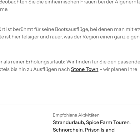
. Beobachten Sie die einheimischen Frauen bei der Algenernt
öme.
Ort ist berühmt für seine Bootsausflüge, bei denen man mit e
e ist hier felsiger und rauer, was der Region einen ganz eigen
 als reiner Erholungsurlaub: Wir finden für Sie den passend
tels bis hin zu Ausflügen nach
Stone Town
– wir planen Ihre
Empfohlene Aktivitäten
Strandurlaub, Spice Farm Touren,
Schnorcheln, Prison Island