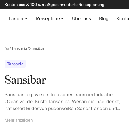
Kostenlose & 100 % maßgeschneiderte Reiseplanung
Länder
Reisepläne
Über uns
Blog
Konta
/
/
Tansania
Sansibar
Tansania
Sansibar
Sansibar liegt wie ein tropischer Traum im Indischen
Ozean vor der Küste Tansanias. Wer an die Insel denkt,
hat sofort Bilder von puderweißen Sandstränden und
türkisblauem Wasser im Kopf. Doch welcher Sansibar
Mehr anzeigen
Strand ist der richtige für Ihre Reise? Die Insel bietet für