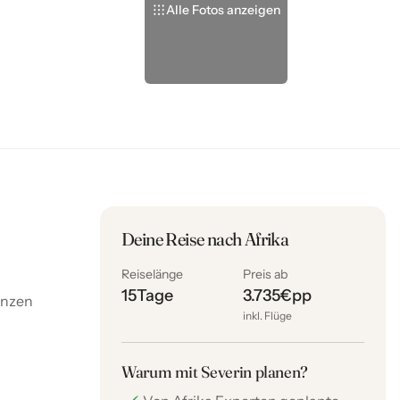
Alle Fotos anzeigen
Deine Reise nach Afrika
Reiselänge
Preis ab
15
Tage
3.735
€
pp
anzen
inkl. Flüge
Warum mit Severin planen?