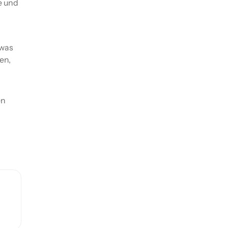
e und
twas
en,
en