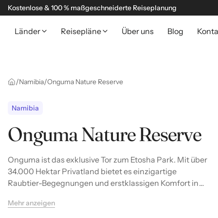
Kostenlose & 100 % maßgeschneiderte Reiseplanung
Länder
Reisepläne
Über uns
Blog
Konta
/
/
Namibia
Onguma Nature Reserve
Namibia
Onguma Nature Reserve
Onguma ist das exklusive Tor zum Etosha Park. Mit über
34.000 Hektar Privatland bietet es einzigartige
Raubtier-Begegnungen und erstklassigen Komfort in
der namibischen Wildnis.
Mehr anzeigen