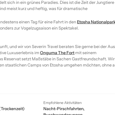
t sich in ein grünes Paradies. Dies ist die Zeit der Jungtier
nd meist kurz und heftig, was für dramatische
ndestens einen Tag für eine Fahrt in den
Etosha Nationalpar
onders zur Vogelzugsaison ein Spektakel.
t, und wir von Severin Travel beraten Sie gerne bei der Au
tive Luxuserlebnis im
Onguma The Fort
mit seinem
as Reservat setzt Maßstäbe in Sachen Gastfreundschaft. Wir
en staatlichen Camps von Etosha umgehen möchten, ohne au
Empfohlene Aktivitäten
(Trockenzeit)
Nacht-Pirschfahrten,
Buschwanderungen,