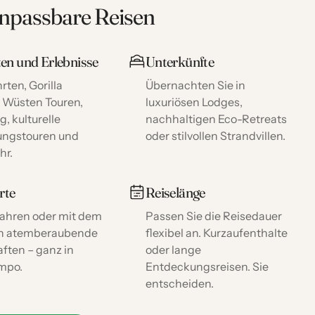
anpassbare Reisen
ten und Erlebnisse
Unterkünfte
rten, Gorilla
Übernachten Sie in
, Wüsten Touren,
luxuriösen Lodges,
g, kulturelle
nachhaltigen Eco-Retreats
ungstouren und
oder stilvollen Strandvillen.
hr.
rte
Reiselänge
 fahren oder mit dem
Passen Sie die Reisedauer
ch atemberaubende
flexibel an. Kurzaufenthalte
ften – ganz in
oder lange
mpo.
Entdeckungsreisen. Sie
entscheiden.