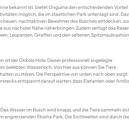
fanne bekannt ist, bietet Onguma den entscheidenden Vorteil
ktivitäten möglich, die im staatlichen Park untersagt sind. Da
 scheuen, nachtaktiven Bewohner des Busches entdecken, so
a aus nächster Nähe näherbringen. Zudem verfügt das Reser
wen, Leoparden, Giraffen und den seltenen Spitzmaulnashör
n ist der Onkolo Hide. Dieser professionell angelegte
em belebten Wasserloch. Von hier aus können Sie Tiere
alten zu stören. Die Perspektive von unten nach oben sorgt 
stecks entspannt darauf warten, dass Elefanten oder Antil
 Das Wasser im Busch wird knapp, und die Tiere sammeln sic
m angrenzenden Etosha Park. Die Sichtweiten sind durch di