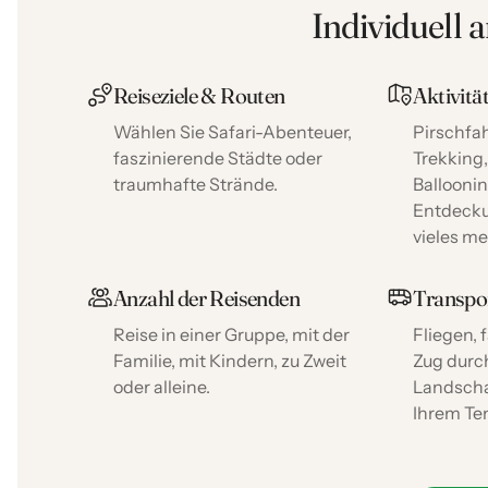
Individuell 
Reiseziele & Routen
Aktivitä
Wählen Sie Safari-Abenteuer,
Pirschfah
faszinierende Städte oder
Trekking
traumhafte Strände.
Balloonin
Entdeck
vieles me
Anzahl der Reisenden
Transpo
Reise in einer Gruppe, mit der
Fliegen,
Familie, mit Kindern, zu Zweit
Zug dur
oder alleine.
Landscha
Ihrem Te