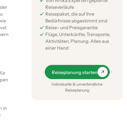
Von Afrika Experten geplante
 der
Reiseverläufe
zu
Reisepaket, die auf Ihre
wie
Bedürfnisse abgestimmt sind
vat
Reise- und Preisgarantie
nern
Flüge, Unterkünfte, Transporte,
Aktivitäten, Planung. Alles aus
einer Hand
Reiseplanung starten
für
open
Individuelle & unverbindliche
Reiseplanung
h in
e