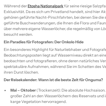
Während der
Etosha Nationalpark
für seine riesige Salzp
Exklusivität. Da es sich um Privatland handelt, sind hier A
gehören geführte Nacht-Pirschfahrten, bei denen Sie die
geführte Buschwanderungen, die Ihnen die Flora und Faun
über mehrere eigene Wasserlöcher, die regelmäßig von Lö
besucht werden.
Ein Paradies für Fotografen: Der Onkolo Hide
Ein besonderes Highlight für Naturliebhaber und Fotografe
Beobachtungsposten liegt auf Wasserniveau direkt an ein
beobachten und fotografieren, ohne deren natürliches Verh
spektakuläre Aufnahmen, während Sie im Schatten des Ver
ihren Durst löschen.
Der Reisekalender: Wann ist die beste Zeit für Onguma?
Mai – Oktober
(Trockenzeit): Die absolute Hochsaison.
großer Zahl an den Wasserlöchern des Reservats und i
karge Vegetation hervorragend.