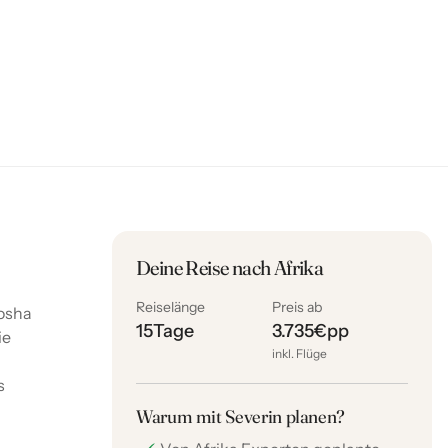
Deine Reise nach Afrika
Reiselänge
Preis ab
tosha
15
Tage
3.735
€
pp
ie
inkl. Flüge
s
Warum mit Severin planen?