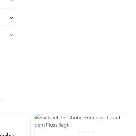
en
h.
amibia