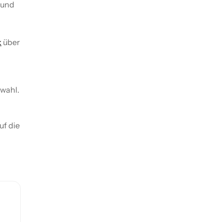
e und
k
über
swahl.
f die