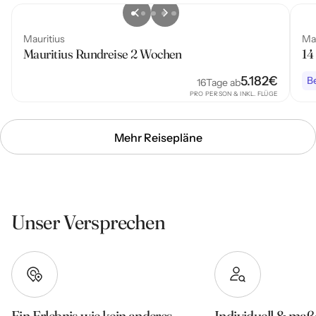
Mauritius
Mau
Mauritius Rundreise 2 Wochen
14
5.182
€
Be
16
Tage ab
PRO PERSON & INKL. FLÜGE
Mehr Reisepläne
Unser Versprechen
Ein Erlebnis wie kein anderes
Individuell & maß