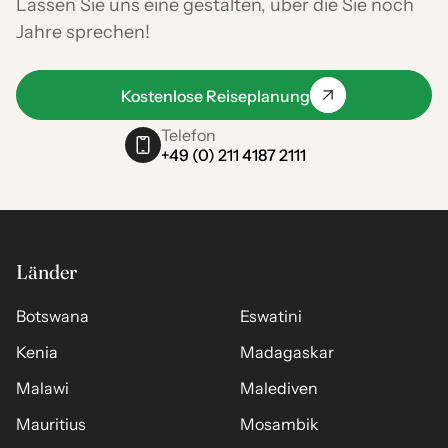
Lassen Sie uns eine gestalten, über die Sie noch
Jahre sprechen!
Kostenlose Reiseplanung
Telefon
+49 (0) 211 4187 2111
Länder
Botswana
Eswatini
Kenia
Madagaskar
Malawi
Malediven
Mauritius
Mosambik