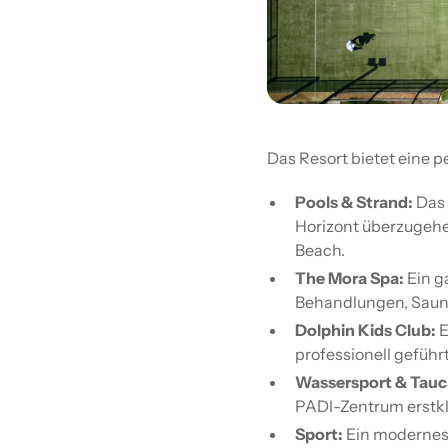
Das Resort bietet eine
Pools & Strand:
Das 
Horizont überzugehe
Beach.
The Mora Spa:
Ein g
Behandlungen, Sau
Dolphin Kids Club:
E
professionell gefüh
Wassersport & Tauc
PADI-Zentrum erstkl
Sport:
Ein modernes 