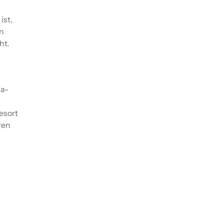
ist,
en
ht.
ba-
esort
ren