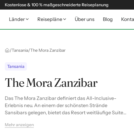
Kostenlose & 100 % maßgeschneiderte Reiseplanung
Länder
Reisepläne
Über uns
Blog
Konta
/
/
Tansania
The Mora Zanzibar
Tansania
The Mora Zanzibar
Das The Mora Zanzibar definiert das All-Inclusive-
Erlebnis neu. An einem der schönsten Strände
Sansibars gelegen, bietet das Resort weitläufige Suiten,
eine gastronomische Vielfalt auf Gourmet-Niveau und
Mehr anzeigen
einen direkten Blick auf das legendäre Mnemba-Atoll.