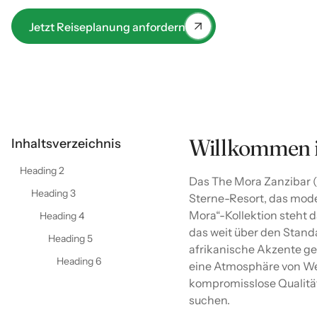
Ein Paradies für Familien und Paare, die modernen
Luxus suchen.
Jetzt Reiseplanung anfordern
Willkommen i
Inhaltsverzeichnis
Heading 2
Das The Mora Zanzibar (
Heading 3
Sterne-Resort, das moder
Mora“-Kollektion steht d
Heading 4
das weit über den Standa
Heading 5
afrikanische Akzente ges
Heading 6
eine Atmosphäre von Weit
kompromisslose Qualität
suchen.