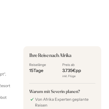
Ihre Reise nach Afrika
Reiselänge
Preis ab
15
Tage
3.735
€
pp
pt“,
inkl. Flüge
Resort
Warum mit Severin planen?
ebot
Von Afrika Experten geplante
Reisen