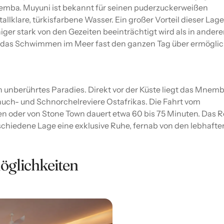
emba. Muyuni ist bekannt für seinen puderzuckerweißen
llklare, türkisfarbene Wasser. Ein großer Vorteil dieser Lage 
iger stark von den Gezeiten beeinträchtigt wird als in ander
s das Schwimmen im Meer fast den ganzen Tag über ermöglic
n unberührtes Paradies. Direkt vor der Küste liegt das Mnem
Tauch- und Schnorchelreviere Ostafrikas. Die Fahrt vom
en oder von Stone Town dauert etwa 60 bis 75 Minuten. Das R
schiedene Lage eine exklusive Ruhe, fernab von den lebhafte
öglichkeiten