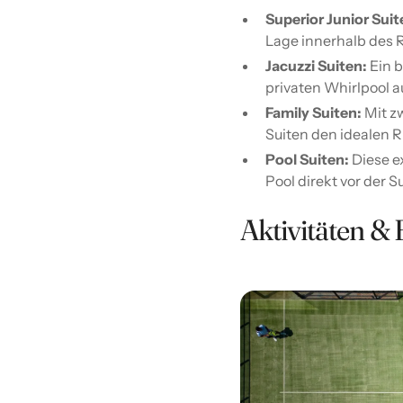
Superior Junior Suit
Lage innerhalb des R
Jacuzzi Suiten:
Ein b
privaten Whirlpool a
Family Suiten:
Mit z
Suiten den idealen R
Pool Suiten:
Diese e
Pool direkt vor der Su
Aktivitäten & 