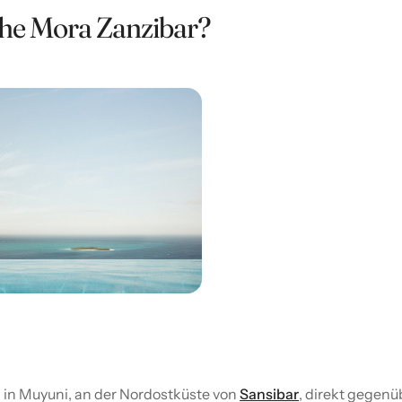
The Mora Zanzibar?
h in Muyuni, an der Nordostküste von
Sansibar
, direkt gegenü