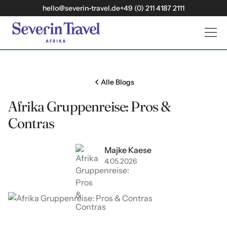
hello@severin-travel.de
+49 (0) 211 4187 2111
Alle Blogs
Afrika Gruppenreise: Pros &
Contras
Majke Kaese
4
05
2026