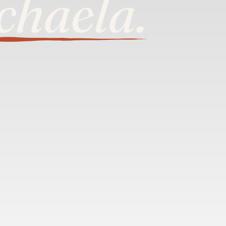
chaela
.